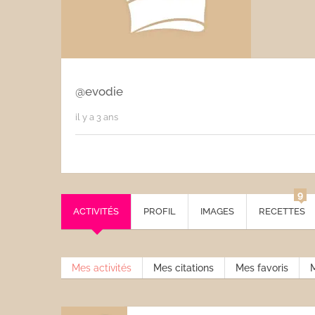
Les sauces
Boissons
@evodie
il y a 3 ans
9
ACTIVITÉS
PROFIL
IMAGES
RECETTES
Mes activités
Mes citations
Mes favoris