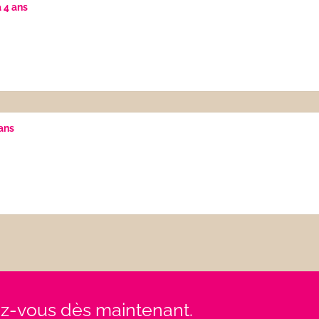
a 4 ans
 ans
rez-vous dès maintenant.