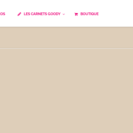
ÉOS
LES CARNETS GOODY
BOUTIQUE
ails
Temps de cuisson
Minceur
Spécialité culinaire
ne du monde
Recettes saisonnières
Les astuces Goody
e française traditionnelle
Repas musculation
ts
Robots multifonctions
 et rapide
Healthy
uissons
Les soupes
êtes