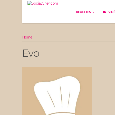
RECETTES
VID
Les bases
Cockt
Home
Le Pain
Cuisi
Evo
Apéritifs
Cuisin
Déjeuner
Enfan
Entrées
Facile
Plats
Les C
Goûter
Les F
Desserts