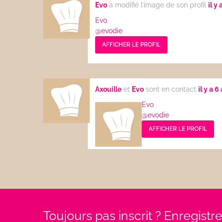
Evo
a modifié l’image de son profil
il y 
Evo
@evodie
AFFICHER LE PROFIL
Axouille
et
Evo
sont en contact
il y a 6
Evo
@evodie
AFFICHER LE PROFIL
Toujours pas inscrit ? Enregist