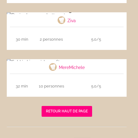
Purée de courge butternut
Ziva
30 min
2 personnes
5.0/5
Sablés Linzer à la confiture
MereMichele
32 min
10 personnes
5.0/5
RETOUR HAUT DE PAGE