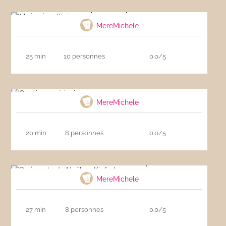
Mini pains d’épices
MereMichele
25 min
10 personnes
0.0/5
Cookies américains
MereMichele
20 min
8 personnes
0.0/5
Croissants de Noël ou Kipferle
MereMichele
27 min
8 personnes
0.0/5