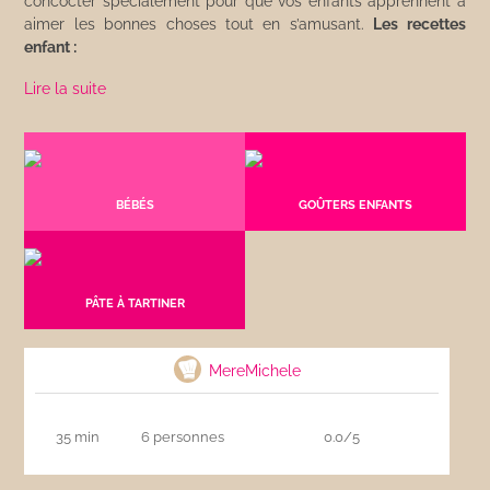
concocter spécialement pour que vos enfants apprennent à
aimer les bonnes choses tout en s’amusant.
Les recettes
enfant :
Lire la suite
BÉBÉS
GOÛTERS ENFANTS
PÂTE À TARTINER
Shortbreads écossais
MereMichele
35 min
6 personnes
0.0/5