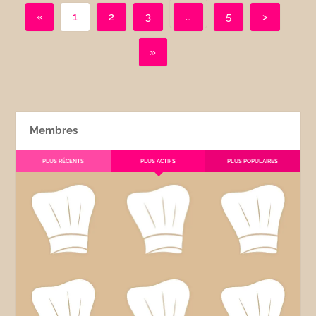
«
1
2
3
…
5
>
»
Membres
PLUS RÉCENTS
PLUS ACTIFS
PLUS POPULAIRES