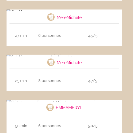
Cookies
MereMichele
27 min
6 personnes
4.5/5
Sablés aux pépites de chocolat
MereMichele
25 min
8 personnes
4.7/5
Gâtataque d’Emma et Méryl
EMMAMERYL
50 min
6 personnes
5.0/5