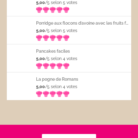
5,00
/5 selon 5
votes
Porridge aux flocons d’avoine avec les fruits frais
5,00
/5 selon 5
votes
Pancakes faciles
5,00
/5 selon 4
votes
La pogne de Romans
5,00
/5 selon 4
votes