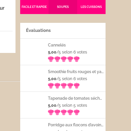
ur
FACILE ET RAPIDE
SOUPES
LES CUISSONS
Évaluations
5
Cannelés
5,00
/5 selon 6
votes
Smoothie fruits rouges et yaourt
5,00
/5 selon 6
votes
Tapenade de tomates séchées
5,00
/5 selon 5
votes
Porridge aux flocons d’avoine avec les fruits frais