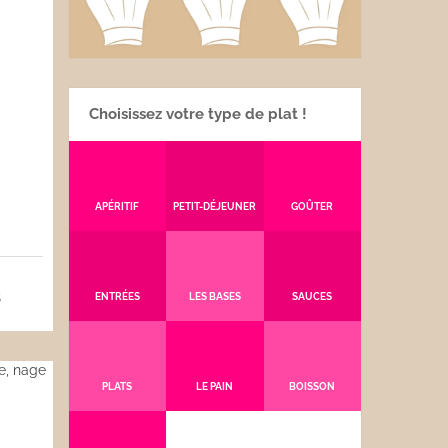
Choisissez votre type de plat !
APÉRITIF
PETIT-DÉJEUNER
GOÛTER
5
ENTRÉES
LES BASES
SAUCES
PLATS
LE PAIN
BOISSON