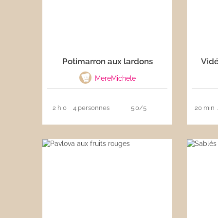
Potimarron aux lardons
Vidé
MereMichele
2 h 0
4 personnes
5.0/5
20 min