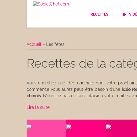
RECETTES
VID
Les bases
Cockt
Accueil
»
Les fêtes
Le Pain
Cuisi
Recettes de la caté
Apéritifs
Cuisin
Déjeuner
Enfan
Vous cherchez une idée originale pour votre prochai
commence vous aurez peut-être besoin d’une
idée re
Entrées
chinois
. N’oubliez pas de faire plaisir à votre moitié a
Facile
Plats
Lire la suite
Les C
Goûter
Les F
Desserts