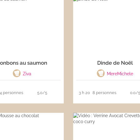
onbons au saumon
Dinde de Noël
Ziva
MereMichele
4 personnes
5.0/5
3 h 20
8 personnes
0.0/