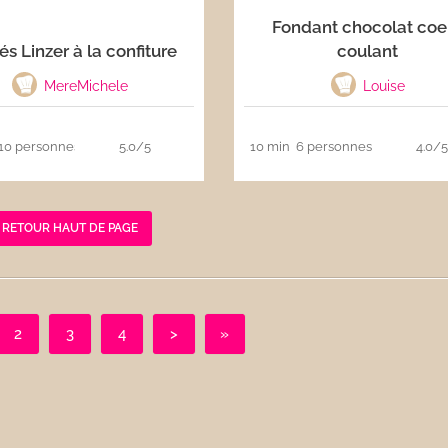
Fondant chocolat coe
és Linzer à la confiture
coulant
MereMichele
Louise
10 personnes
5.0/5
10 min
6 personnes
4.0/
RETOUR HAUT DE PAGE
2
3
4
>
»