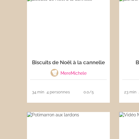
Biscuits de Noël à la cannelle
B
MereMichele
34 min
4 personnes
0.0/5
23 min