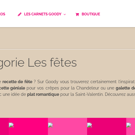
ÉOS
LES CARNETS GOODY
BOUTIQUE
ails
Temps de cuisson
Minceur
Spécialité culinaire
ne du monde
Recettes saisonnières
gorie Les fêtes
Les astuces Goody
e française traditionnelle
Repas musculation
ts
Robots multifonctions
ne
recette de fête
? Sur Goody vous trouverez certainement l’inspira
cette géniale
pour vos crêpes pour la Chandeleur ou une
galette d
vec une idée de
plat romantique
pour la Saint-Valentin. Découvrez aussi
 et rapide
Healthy
uissons
Les soupes
êtes