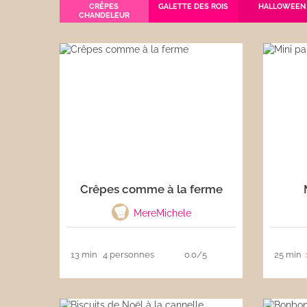
CRÊPES
GALETTE DES ROIS
HALLOWEEN
CHANDELEUR
Les sauces
Boissons
Crêpes comme à la ferme
MereMichele
13 min
4 personnes
0.0/5
25 min