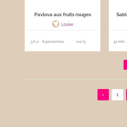
Pavlova aux fruits rouges
Sabl
Louise
3 h 0
6 personnes
0.0/5
32 min
«
1