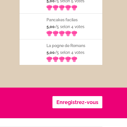
5,00
/5 selon 5
votes
Pancakes faciles
5,00
/5 selon 4
votes
La pogne de Romans
5,00
/5 selon 4
votes
Enregistrez-vous