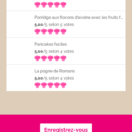
Porridge aux flocons d’avoine avec les fruits frais
5,00
/5 selon 5
votes
Pancakes faciles
5,00
/5 selon 4
votes
La pogne de Romans
5,00
/5 selon 4
votes
Enregistrez-vous