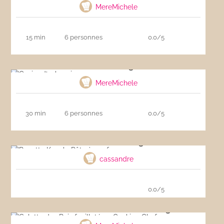
MereMichele
15 min
6 personnes
0.0/5
Caviar d’aubergine
MereMichele
30 min
6 personnes
0.0/5
Recette Kcook- Pâte à gaufres
cassandre
0.0/5
Galette des Rois feuilletée – Cooking Chef