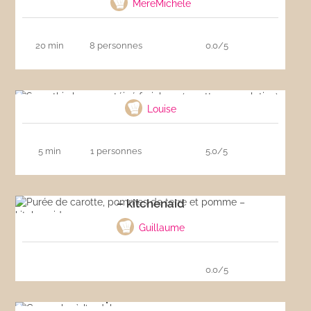
MereMichele
20 min
8 personnes
0.0/5
Smoothie hyperprotéiné fraicheur (recette
musculation)
Louise
5 min
1 personnes
5.0/5
Purée de carotte, pommes de terre et pomme
– kitchenaid
Guillaume
0.0/5
Gaspacho à l’andalouse