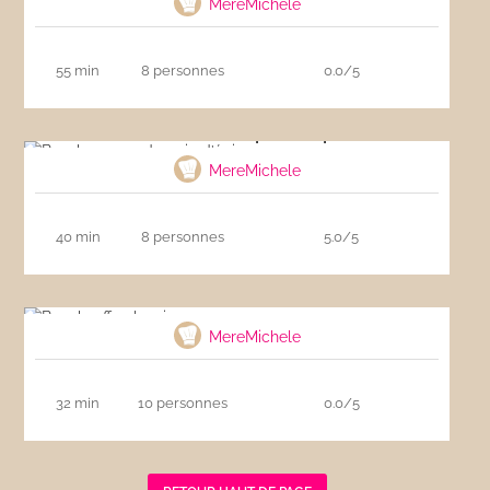
MereMichele
55 min
8 personnes
0.0/5
Bonshommes de pain d’épices
MereMichele
40 min
8 personnes
5.0/5
Baeckeoffe alsacien
MereMichele
32 min
10 personnes
0.0/5