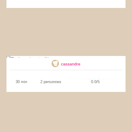
Purée maison tradition
cassandre
30 min
2 personnes
0.0/5