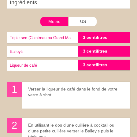
Ingrédients
Metric
US
3 centilitres
Triple sec (Cointreau ou Grand Marnier)
3 centilitres
Bailey's
3 centilitres
Liqueur de café
Verser la liqueur de café dans le fond de votre
verre à shot.
En utilisant le dos d'une cuillère à cocktail ou
d'une petite cuillère verser le Bailey's puis le
triple sec.