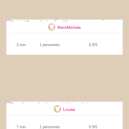
Cocktail Pisang Ambon Jus d’Orange
MereMichele
2 min
1 personnes
0.0/5
Smoothie menthe choco spécial musculation
Louise
7 min
1 personnes
0.0/5