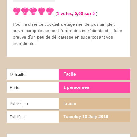
(
1
votes,
5,00
sur 5
)
Pour réaliser ce cocktail à étage rien de plus simple :
suivre scrupuleusement l’ordre des ingrédients et… faire
preuve d’un peu de délicatesse en superposant vos
ingrédients.
Facile
Difficulté
1 personnes
Parts
louise
Publiée par
Tuesday 16 July 2019
Publiée le