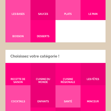
LES BASES
SAUCES
PLATS
LE PAIN
BOISSON
DESSERTS
Choisissez votre catégorie !
RECETTE DE
CUISINE DU
CUISINE
LES FÊTES
SAISON
MONDE
RÉGIONALE
COCKTAILS
ENFANTS
SANTÉ
MINCEUR