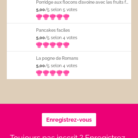
Porridge aux flocons d’avoine avec les fruits frais
5,00
/5 selon 5
votes
Pancakes faciles
5,00
/5 selon 4
votes
La pogne de Romans
5,00
/5 selon 4
votes
Enregistrez-vous
Toujours pas inscrit ? Enregistrez-