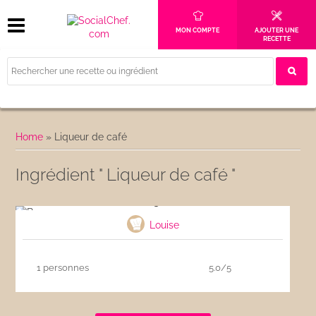
MON COMPTE
AJOUTER UNE
RECETTE
Home
»
Liqueur de café
Ingrédient " Liqueur de café "
B-52
Louise
1 personnes
5.0/5