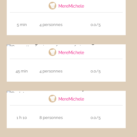
MereMichele
5 min
4 personnes
0.0/5
Courgettes farcies au fromage frais
MereMichele
45 min
4 personnes
0.0/5
Poulet au curry
MereMichele
1 h 10
8 personnes
0.0/5