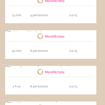
MereMichele
13 min
4 personnes
0.0/5
Palets ou sablés bretons
MereMichele
40 min
6 personnes
0.0/5
Soupe Harira express
MereMichele
1 h 10
8 personnes
0.0/5
Flamiche aux poireaux