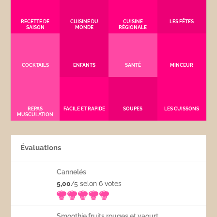
RECETTE DE
CUISINE DU
CUISINE
LES FÊTES
SAISON
MONDE
RÉGIONALE
COCKTAILS
ENFANTS
SANTÉ
MINCEUR
REPAS
FACILE ET RAPIDE
SOUPES
LES CUISSONS
MUSCULATION
Évaluations
Cannelés
5,00
/5 selon 6
votes
Smoothie fruits rouges et yaourt