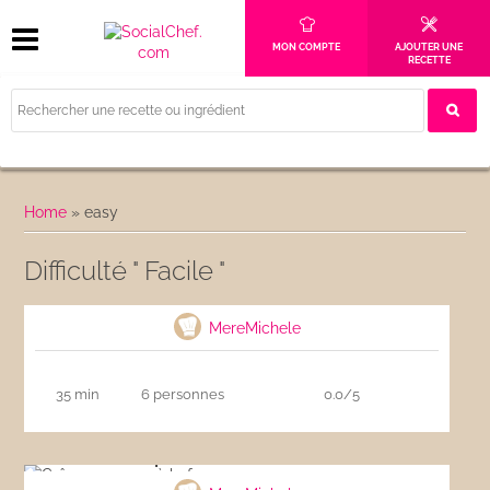
MON COMPTE
AJOUTER UNE
RECETTE
Home
»
easy
Difficulté " Facile "
Shortbreads écossais
MereMichele
35 min
6 personnes
0.0/5
Crêpes comme à la ferme