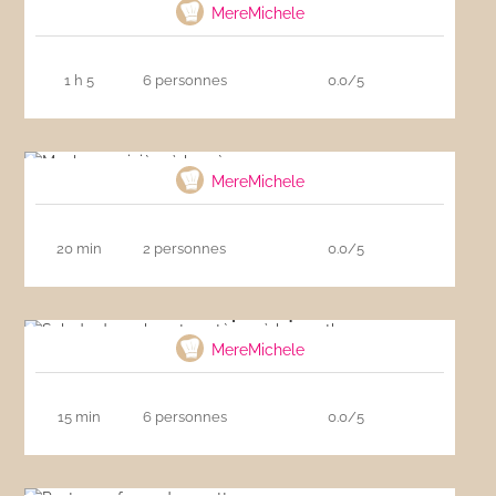
MereMichele
1 h 5
6 personnes
0.0/5
Moules marinière à la crème
MereMichele
20 min
2 personnes
0.0/5
Salade de melon et pastèque à la menthe
MereMichele
15 min
6 personnes
0.0/5
Pesto aux fanes de carottes