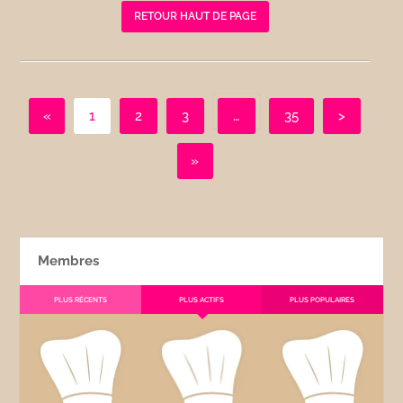
RETOUR HAUT DE PAGE
«
1
2
3
…
35
>
»
Membres
PLUS RÉCENTS
PLUS ACTIFS
PLUS POPULAIRES