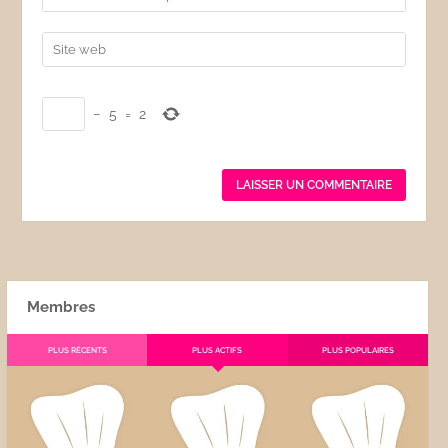
*
−
5
=
2
Membres
PLUS RÉCENTS
PLUS ACTIFS
PLUS POPULAIRES