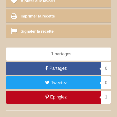
Ajouter aux favoris
Imprimer la recette
Signaler la recette
1
partages
Partagez
0
Tweetez
0
Epinglez
1