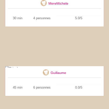
MereMichele
30 min
4 personnes
5.0/5
Brioche
Guillaume
45 min
6 personnes
0.0/5