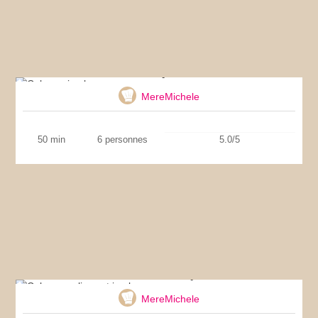
Cake au jambon
MereMichele
50 min
6 personnes
5.0/5
Cake aux olives et jambon
MereMichele