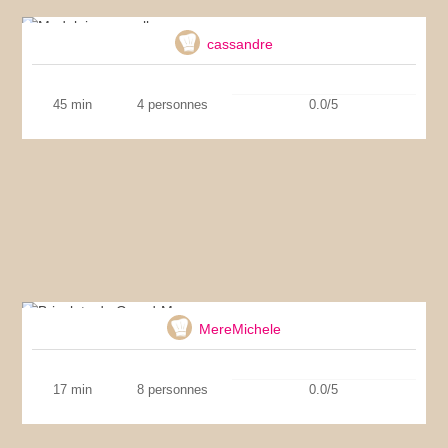
Madeleines moelleuses
cassandre
45 min
4 personnes
0.0/5
Bricelets de Grand-Maman
MereMichele
17 min
8 personnes
0.0/5