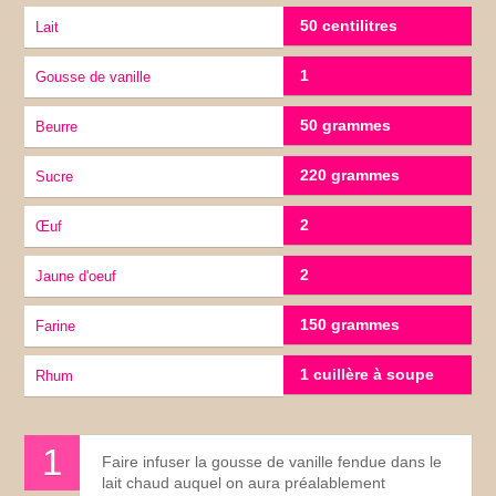
50 centilitres
lait
1
gousse de vanille
50 grammes
Beurre
220 grammes
Sucre
2
œuf
2
jaune d'oeuf
150 grammes
Farine
1 cuillère à soupe
Rhum
Faire infuser la gousse de vanille fendue dans le
lait chaud auquel on aura préalablement