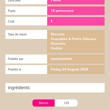
Difficulté
10 personnes
Parts
€
Coût
Biscuits
Type de repas
Cupcakes & Petits Gâteaux
Desserts
Goûter
meremichele
Publiée par
Friday 24 August 2018
Publiée le
Ingrédients
Metric
US