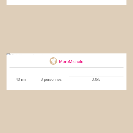
Sablés au chocolat
MereMichele
40 min
8 personnes
0.0/5