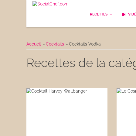
RECETTES
VID
Les bases
Cockt
Accueil
»
Cocktails
»
Cocktails Vodka
Le Pain
Cuisi
Recettes de la caté
Apéritifs
Cuisin
Déjeuner
Enfan
Entrées
Facile
Plats
Les C
Goûter
Les F
Desserts