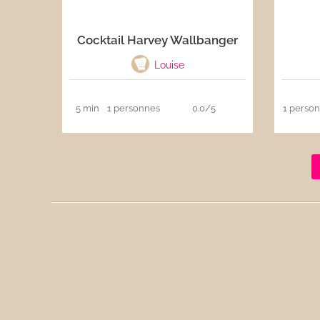
Les sauces
Cocktail Harvey Wallbanger
Boissons
Louise
5 min
1 personnes
0.0/5
1 perso