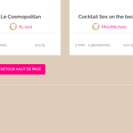
Le Cosmopolitan
Cocktail Sex on the be
fb-test
MereMichele
nnes
0.0/5
2 min
1 personnes
0.0/
RETOUR HAUT DE PAGE