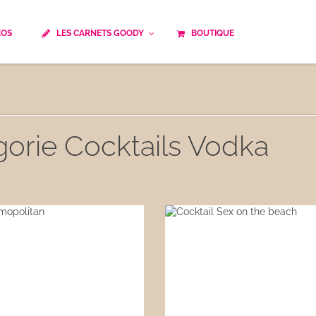
ÉOS
LES CARNETS GOODY
BOUTIQUE
ails
Temps de cuisson
Minceur
Spécialité culinaire
ne du monde
Recettes saisonnières
gorie Cocktails Vodka
Les astuces Goody
e française traditionnelle
Repas musculation
ts
Robots multifonctions
 et rapide
Healthy
uissons
Les soupes
êtes