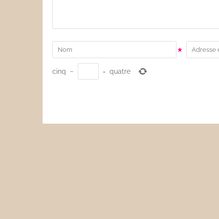
*
cinq
−
=
quatre