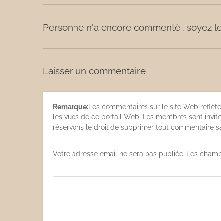
Les sauces
Personne n'a encore commenté , soyez le
Boissons
Laisser un commentaire
Remarque:
Les commentaires sur le site Web reflète
les vues de ce portail Web. Les membres sont invités
réservons le droit de supprimer tout commentaire san
Votre adresse email ne sera pas publiée. Les champ