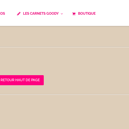
ÉOS
LES CARNETS GOODY
BOUTIQUE
ails
Temps de cuisson
Minceur
Spécialité culinaire
ne du monde
Recettes saisonnières
Les astuces Goody
e française traditionnelle
Repas musculation
ts
Robots multifonctions
RETOUR HAUT DE PAGE
 et rapide
Healthy
uissons
Les soupes
êtes