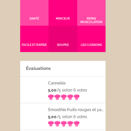
SANTÉ
MINCEUR
REPAS
MUSCULATION
FACILE ET RAPIDE
SOUPES
LES CUISSONS
Évaluations
Cannelés
5,00
/5 selon 6
votes
Smoothie fruits rouges et yaourt
5,00
/5 selon 6
votes