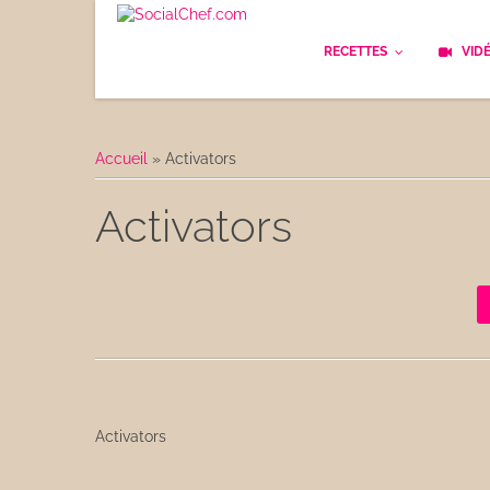
RECETTES
VID
Les bases
Cockt
Accueil
»
Activators
Le Pain
Cuisi
Activators
Apéritifs
Cuisin
Déjeuner
Enfan
Entrées
Facile
Plats
Les C
Goûter
Activators
Les F
Desserts