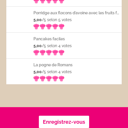
Porridge aux flocons d’avoine avec les fruits frais
5,00
/5 selon 5
votes
Pancakes faciles
5,00
/5 selon 4
votes
La pogne de Romans
5,00
/5 selon 4
votes
Enregistrez-vous