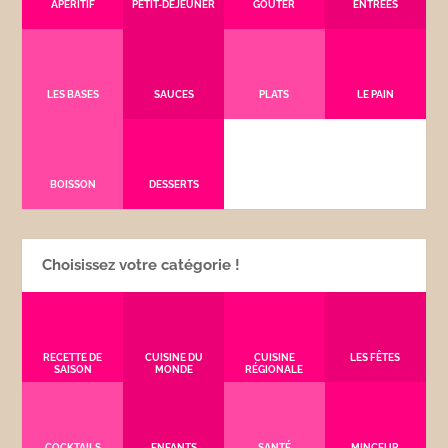
APÉRITIF
PETIT-DÉJEUNER
GOÛTER
ENTRÉES
LES BASES
SAUCES
PLATS
LE PAIN
BOISSON
DESSERTS
Choisissez votre catégorie !
RECETTE DE
CUISINE DU
CUISINE
LES FÊTES
SAISON
MONDE
RÉGIONALE
COCKTAILS
ENFANTS
SANTÉ
MINCEUR