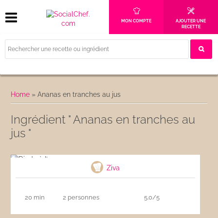
MON COMPTE
AJOUTER UNE
RECETTE
Home
»
Ananas en tranches au jus
Ingrédient " Ananas en tranches au
jus "
Dinde à l’ananas
Ziva
20 min
2 personnes
5.0/5