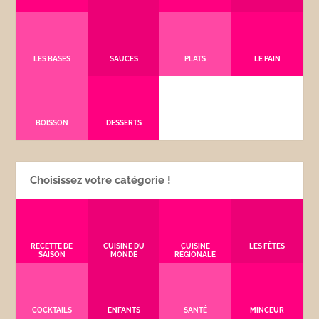
LES BASES
SAUCES
PLATS
LE PAIN
BOISSON
DESSERTS
Choisissez votre catégorie !
RECETTE DE
CUISINE DU
CUISINE
LES FÊTES
SAISON
MONDE
RÉGIONALE
COCKTAILS
ENFANTS
SANTÉ
MINCEUR