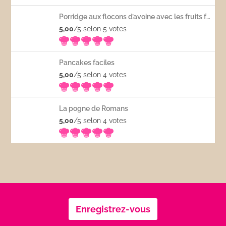
Porridge aux flocons d’avoine avec les fruits frais
5,00
/5 selon 5
votes
Pancakes faciles
5,00
/5 selon 4
votes
La pogne de Romans
5,00
/5 selon 4
votes
Enregistrez-vous