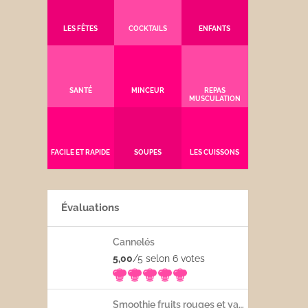
LES FÊTES
COCKTAILS
ENFANTS
SANTÉ
MINCEUR
REPAS
MUSCULATION
FACILE ET RAPIDE
SOUPES
LES CUISSONS
Évaluations
Cannelés
5,00
/5 selon 6
votes
Smoothie fruits rouges et yaourt