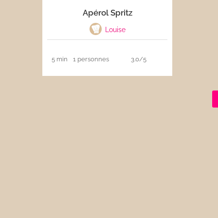
Apérol Spritz
Les sauces
Louise
Boissons
5 min
1 personnes
3.0/5