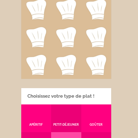
Choisissez votre type de plat !
APÉRITIF
PETIT-DÉJEUNER
GOÛTER