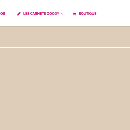
ÉOS
LES CARNETS GOODY
BOUTIQUE
ails
Temps de cuisson
Minceur
Spécialité culinaire
ne du monde
Recettes saisonnières
Les astuces Goody
e française traditionnelle
Repas musculation
ts
Robots multifonctions
 et rapide
Healthy
uissons
Les soupes
êtes