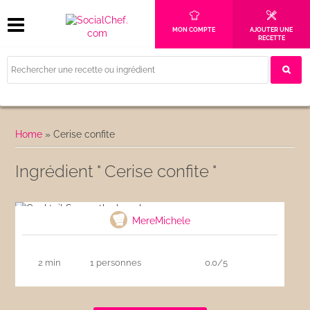
MON COMPTE
AJOUTER UNE
RECETTE
Home
»
Cerise confite
Ingrédient " Cerise confite "
Cocktail Sex on the beach
MereMichele
2 min
1 personnes
0.0/5