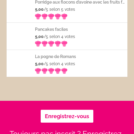
Porridge aux flocons d’avoine avec les fruits frais
5,00
/5 selon 5
votes
Pancakes faciles
5,00
/5 selon 4
votes
La pogne de Romans
5,00
/5 selon 4
votes
Enregistrez-vous
Toujours pas inscrit ? Enregistrez-