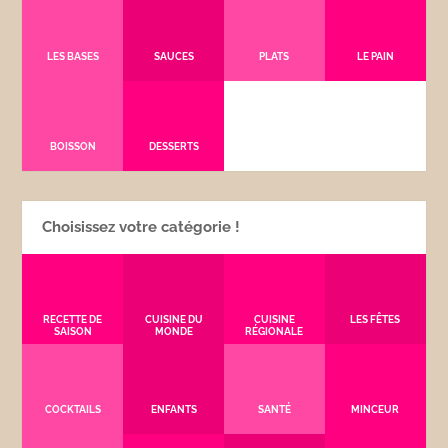
LES BASES
SAUCES
PLATS
LE PAIN
BOISSON
DESSERTS
Choisissez votre catégorie !
RECETTE DE
CUISINE DU
CUISINE
LES FÊTES
SAISON
MONDE
RÉGIONALE
COCKTAILS
ENFANTS
SANTÉ
MINCEUR