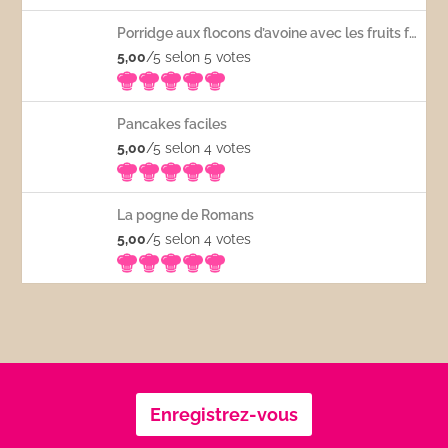
Porridge aux flocons d’avoine avec les fruits frais
5,00
/5 selon 5
votes
Pancakes faciles
5,00
/5 selon 4
votes
La pogne de Romans
5,00
/5 selon 4
votes
Enregistrez-vous