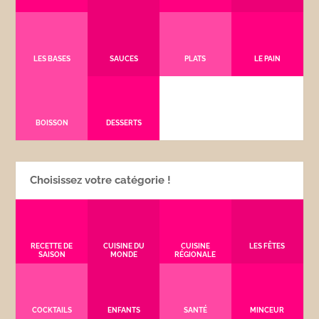
LES BASES
SAUCES
PLATS
LE PAIN
BOISSON
DESSERTS
Choisissez votre catégorie !
RECETTE DE
CUISINE DU
CUISINE
LES FÊTES
SAISON
MONDE
RÉGIONALE
COCKTAILS
ENFANTS
SANTÉ
MINCEUR