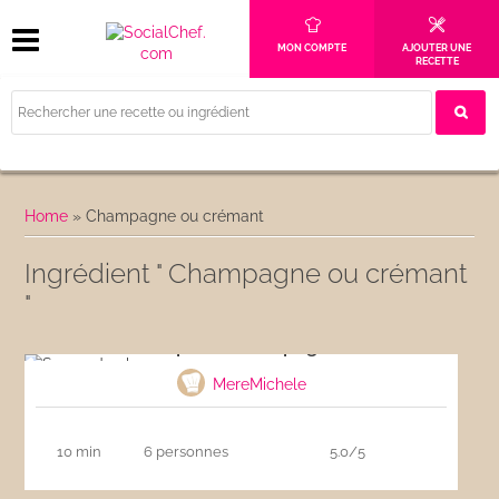
MON COMPTE
AJOUTER UNE
RECETTE
Home
»
Champagne ou crémant
Ingrédient " Champagne ou crémant
"
Soupe de champagne
MereMichele
10 min
6 personnes
5.0/5