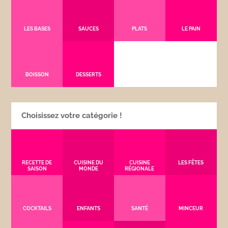
LES BASES
SAUCES
PLATS
LE PAIN
BOISSON
DESSERTS
Choisissez votre catégorie !
RECETTE DE
CUISINE DU
CUISINE
LES FÊTES
SAISON
MONDE
RÉGIONALE
COCKTAILS
ENFANTS
SANTÉ
MINCEUR