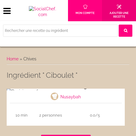
MON COMPTE
AJOUTER UNE
RECETTE
Home
»
Chives
Ingrédient " Ciboulet "
Panini aux 4 fromages
Nusaybah
10 min
2 personnes
0.0/5