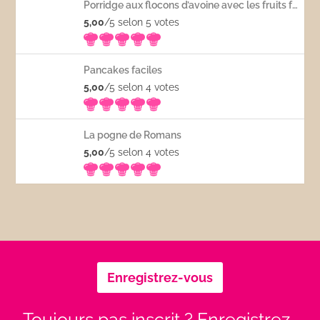
Porridge aux flocons d’avoine avec les fruits frais
5,00
/5 selon 5
votes
Pancakes faciles
5,00
/5 selon 4
votes
La pogne de Romans
5,00
/5 selon 4
votes
Enregistrez-vous
Toujours pas inscrit ? Enregistrez-