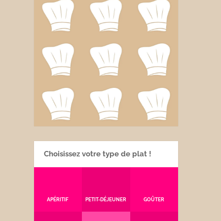
Choisissez votre type de plat !
APÉRITIF
PETIT-DÉJEUNER
GOÛTER