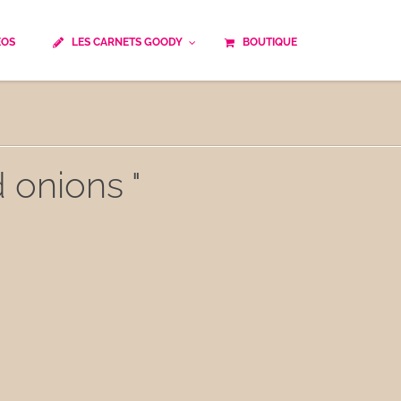
ÉOS
LES CARNETS GOODY
BOUTIQUE
ails
Temps de cuisson
Minceur
Spécialité culinaire
ne du monde
Recettes saisonnières
d onions "
Les astuces Goody
e française traditionnelle
Repas musculation
ts
Robots multifonctions
 et rapide
Healthy
uissons
Les soupes
êtes