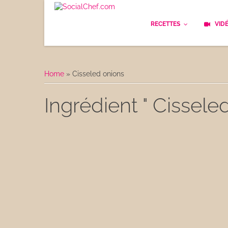
RECETTES
VID
Les bases
Cockt
Home
»
Cisseled onions
Le Pain
Cuisi
Ingrédient " Cissele
Apéritifs
Cuisin
Déjeuner
Enfan
Entrées
Facile
Plats
Les C
Goûter
Les F
Desserts