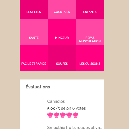
LES FÊTES
COCKTAILS
ENFANTS
SANTÉ
MINCEUR
REPAS
MUSCULATION
FACILE ET RAPIDE
SOUPES
LES CUISSONS
Évaluations
Cannelés
5,00
/5 selon 6
votes
Smoothie fruits rouges et yaourt