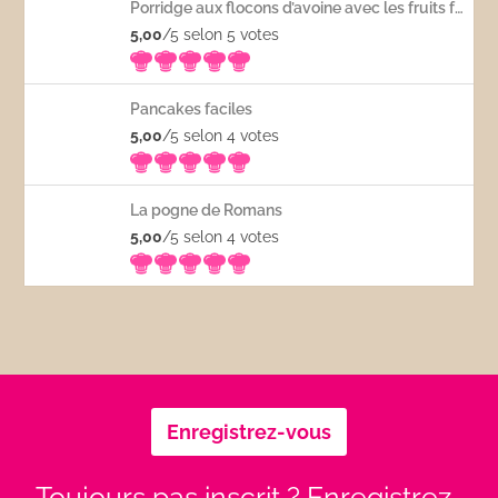
Porridge aux flocons d’avoine avec les fruits frais
5,00
/5 selon 5
votes
Pancakes faciles
5,00
/5 selon 4
votes
La pogne de Romans
5,00
/5 selon 4
votes
Enregistrez-vous
Toujours pas inscrit ? Enregistrez-