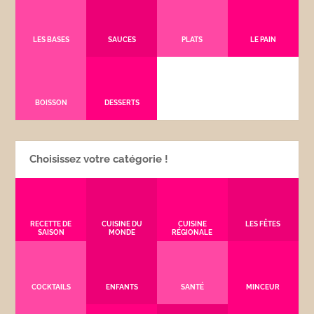
LES BASES
SAUCES
PLATS
LE PAIN
BOISSON
DESSERTS
Choisissez votre catégorie !
RECETTE DE
CUISINE DU
CUISINE
LES FÊTES
SAISON
MONDE
RÉGIONALE
COCKTAILS
ENFANTS
SANTÉ
MINCEUR