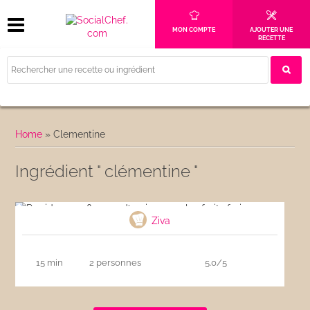
MON COMPTE
AJOUTER UNE
RECETTE
Home
»
Clementine
Ingrédient " clémentine "
Porridge aux flocons d’avoine avec les fruits
frais
Ziva
15 min
2 personnes
5.0/5