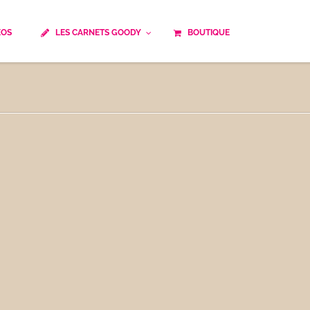
ÉOS
LES CARNETS GOODY
BOUTIQUE
ails
Temps de cuisson
Minceur
Spécialité culinaire
ne du monde
Recettes saisonnières
Les astuces Goody
e française traditionnelle
Repas musculation
ts
Robots multifonctions
 et rapide
Healthy
uissons
Les soupes
êtes