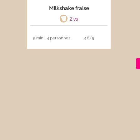
Milkshake fraise
Les sauces
Ziva
Boissons
5 min
4 personnes
4.8/5