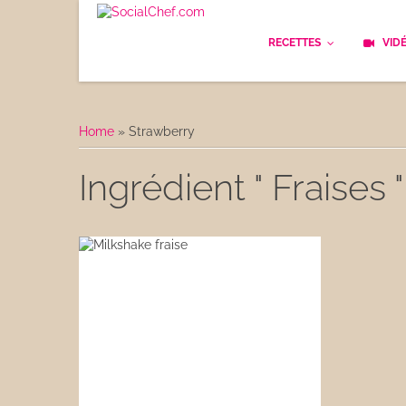
RECETTES
VID
Les bases
Cockt
Home
»
Strawberry
Le Pain
Cuisi
Ingrédient " Fraises "
Apéritifs
Cuisin
Déjeuner
Enfan
Entrées
Facile
Plats
Les C
Goûter
Les F
Desserts