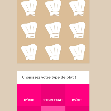
Choisissez votre type de plat !
APÉRITIF
PETIT-DÉJEUNER
GOÛTER