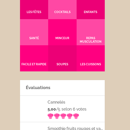
LES FÊTES
COCKTAILS
ENFANTS
SANTÉ
MINCEUR
REPAS
MUSCULATION
FACILE ET RAPIDE
SOUPES
LES CUISSONS
Évaluations
Cannelés
5,00
/5 selon 6
votes
Smoothie fruits rouges et yaourt