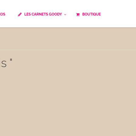
ÉOS
LES CARNETS GOODY
BOUTIQUE
ails
Temps de cuisson
Minceur
Spécialité culinaire
ne du monde
Recettes saisonnières
s "
Les astuces Goody
e française traditionnelle
Repas musculation
ts
Robots multifonctions
 et rapide
Healthy
uissons
Les soupes
êtes