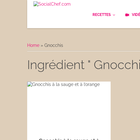
RECETTES
VID
Les bases
Cockt
Home
»
Gnocchis
Le Pain
Cuisi
Ingrédient " Gnocchi
Apéritifs
Cuisin
Déjeuner
Enfan
Entrées
Facile
Plats
Les C
Goûter
Les F
Desserts