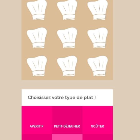
Choisissez votre type de plat !
APÉRITIF
PETIT-DÉJEUNER
GOÛTER