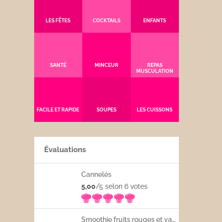
LES FÊTES
COCKTAILS
ENFANTS
SANTÉ
MINCEUR
REPAS
MUSCULATION
FACILE ET RAPIDE
SOUPES
LES CUISSONS
Évaluations
Cannelés
5,00
/5 selon 6
votes
Smoothie fruits rouges et yaourt