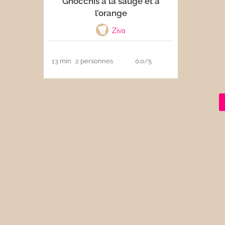
Gnocchis à la sauge et à
l’orange
Les sauces
Ziva
Boissons
13 min
2 personnes
0.0/5