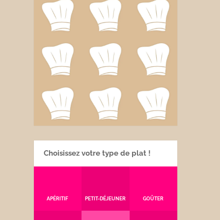
Choisissez votre type de plat !
APÉRITIF
PETIT-DÉJEUNER
GOÛTER