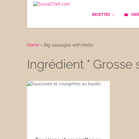
RECETTES
VID
Les bases
Cockt
Home
»
Big sausages with herbs
Le Pain
Cuisi
Ingrédient " Grosse 
Apéritifs
Cuisin
Déjeuner
Enfan
Entrées
Facile
Plats
Les C
Goûter
Les F
Desserts