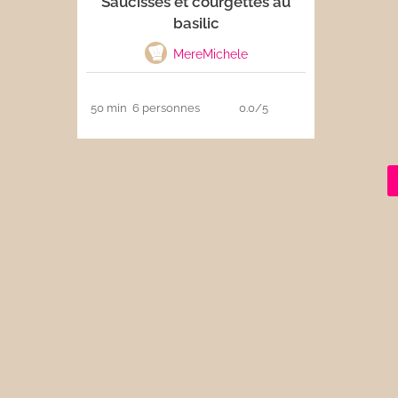
Saucisses et courgettes au
basilic
Les sauces
MereMichele
Boissons
50 min
6 personnes
0.0/5