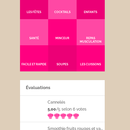
LES FÊTES
COCKTAILS
ENFANTS
SANTÉ
MINCEUR
REPAS
MUSCULATION
FACILE ET RAPIDE
SOUPES
LES CUISSONS
Évaluations
Cannelés
5,00
/5 selon 6
votes
Smoothie fruits rouges et yaourt