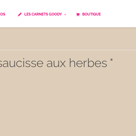
ÉOS
LES CARNETS GOODY
BOUTIQUE
ails
Temps de cuisson
Minceur
Spécialité culinaire
ne du monde
Recettes saisonnières
saucisse aux herbes "
Les astuces Goody
e française traditionnelle
Repas musculation
ts
Robots multifonctions
 et rapide
Healthy
uissons
Les soupes
êtes