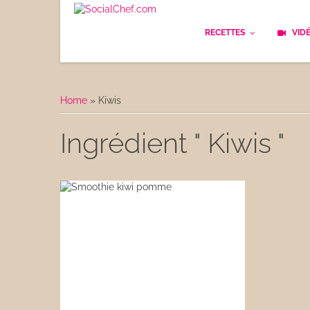
RECETTES
VID
Les bases
Cockt
Home
»
Kiwis
Le Pain
Cuisi
Ingrédient " Kiwis "
Apéritifs
Cuisin
Déjeuner
Enfan
Entrées
Facile
Plats
Les C
Goûter
Les F
Desserts