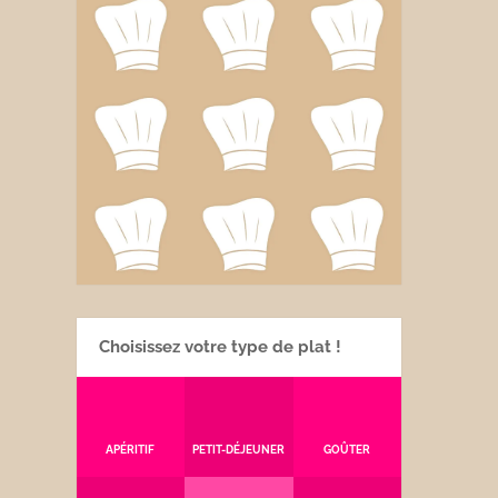
Choisissez votre type de plat !
APÉRITIF
PETIT-DÉJEUNER
GOÛTER