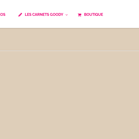
ÉOS
LES CARNETS GOODY
BOUTIQUE
ails
Temps de cuisson
Minceur
Spécialité culinaire
ne du monde
Recettes saisonnières
Les astuces Goody
e française traditionnelle
Repas musculation
ts
Robots multifonctions
 et rapide
Healthy
uissons
Les soupes
êtes