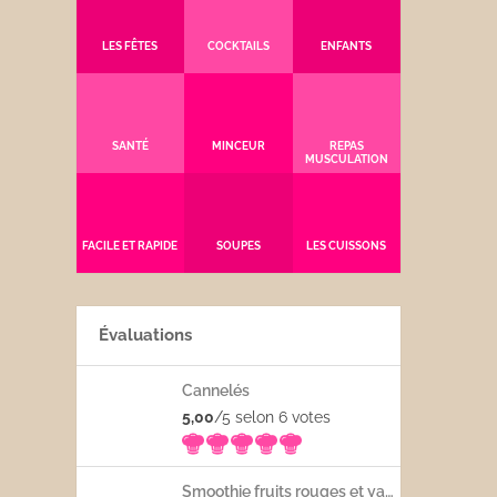
LES FÊTES
COCKTAILS
ENFANTS
SANTÉ
MINCEUR
REPAS
MUSCULATION
FACILE ET RAPIDE
SOUPES
LES CUISSONS
Évaluations
Cannelés
5,00
/5 selon 6
votes
Smoothie fruits rouges et yaourt