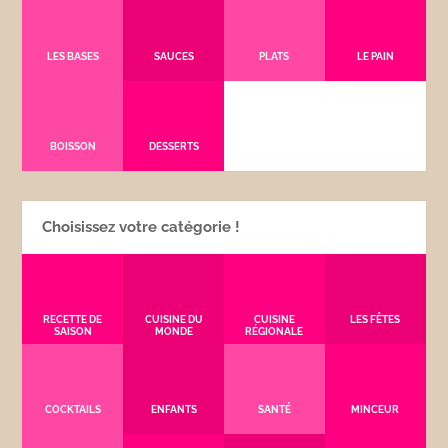
LES BASES
SAUCES
PLATS
LE PAIN
BOISSON
DESSERTS
Choisissez votre catégorie !
RECETTE DE
CUISINE DU
CUISINE
LES FÊTES
SAISON
MONDE
RÉGIONALE
COCKTAILS
ENFANTS
SANTÉ
MINCEUR