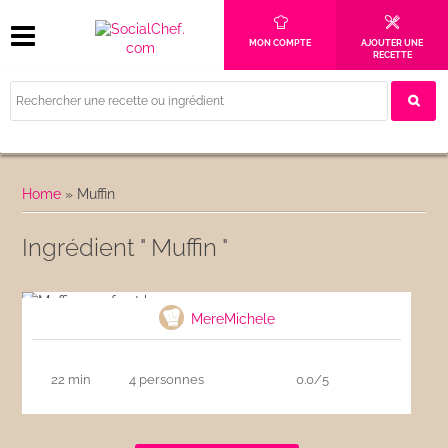
MON COMPTE
AJOUTER UNE
RECETTE
Home
»
Muffin
Ingrédient " Muffin "
Muffins oeufs et bacon
MereMichele
22 min
4 personnes
0.0/5