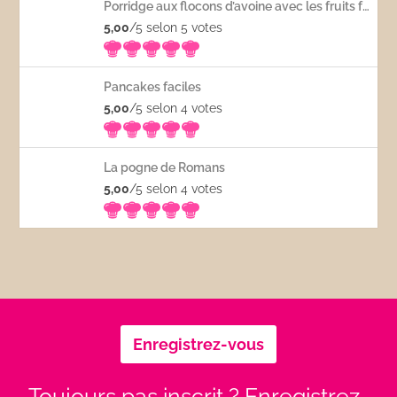
Porridge aux flocons d’avoine avec les fruits frais
5,00
/5 selon 5
votes
Pancakes faciles
5,00
/5 selon 4
votes
La pogne de Romans
5,00
/5 selon 4
votes
Enregistrez-vous
Toujours pas inscrit ? Enregistrez-