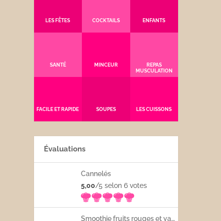
LES FÊTES
COCKTAILS
ENFANTS
SANTÉ
MINCEUR
REPAS
MUSCULATION
FACILE ET RAPIDE
SOUPES
LES CUISSONS
Évaluations
Cannelés
5,00
/5 selon 6
votes
Smoothie fruits rouges et yaourt