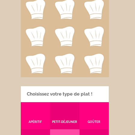
Choisissez votre type de plat !
APÉRITIF
PETIT-DÉJEUNER
GOÛTER