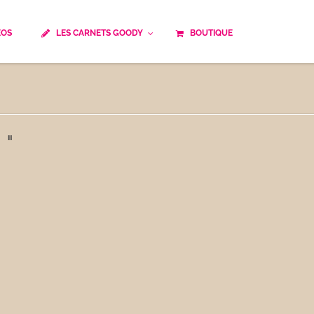
ÉOS
LES CARNETS GOODY
BOUTIQUE
ails
Temps de cuisson
Minceur
Spécialité culinaire
ne du monde
Recettes saisonnières
 "
Les astuces Goody
e française traditionnelle
Repas musculation
ts
Robots multifonctions
 et rapide
Healthy
uissons
Les soupes
êtes