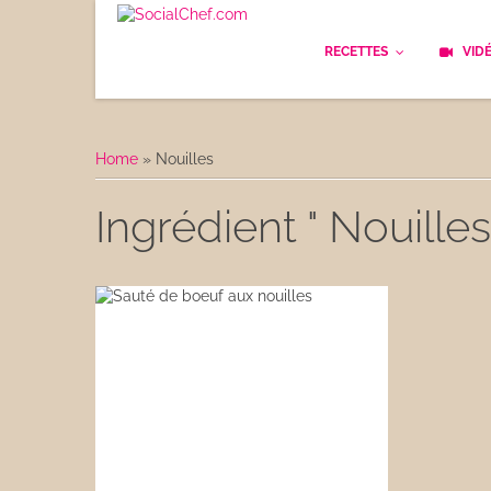
RECETTES
VID
Les bases
Cockt
Home
»
Nouilles
Le Pain
Cuisi
Ingrédient " Nouilles
Apéritifs
Cuisin
Déjeuner
Enfan
Entrées
Facile
Plats
Les C
Goûter
Les F
Desserts