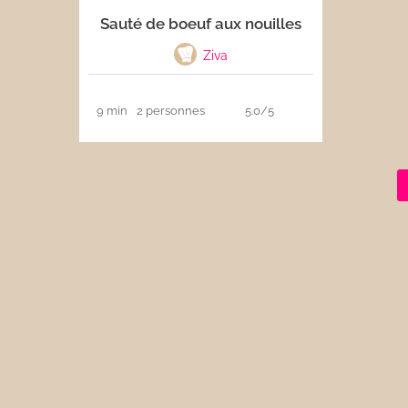
Sauté de boeuf aux nouilles
Les sauces
Ziva
Boissons
9 min
2 personnes
5.0/5