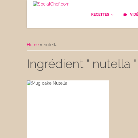
RECETTES
VID
Les bases
Cockt
Home
»
nutella
Le Pain
Cuisi
Ingrédient " nutella "
Apéritifs
Cuisin
Déjeuner
Enfan
Entrées
Facile
Plats
Les C
Goûter
Les F
Desserts