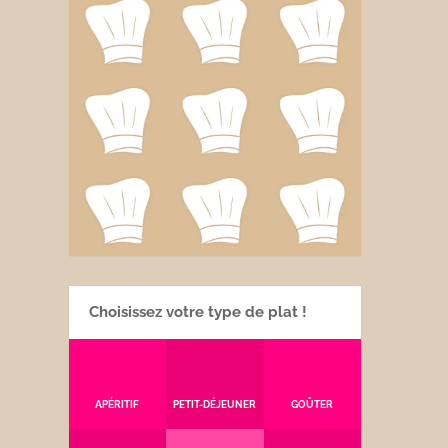
Choisissez votre type de plat !
APÉRITIF
PETIT-DÉJEUNER
GOÛTER