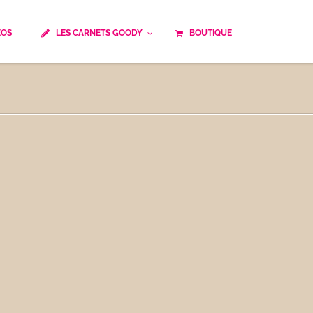
ÉOS
LES CARNETS GOODY
BOUTIQUE
ails
Temps de cuisson
Minceur
Spécialité culinaire
ne du monde
Recettes saisonnières
Les astuces Goody
e française traditionnelle
Repas musculation
ts
Robots multifonctions
 et rapide
Healthy
uissons
Les soupes
êtes