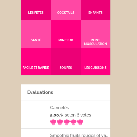
LES FÊTES
COCKTAILS
ENFANTS
SANTÉ
MINCEUR
REPAS
MUSCULATION
FACILE ET RAPIDE
SOUPES
LES CUISSONS
Évaluations
Cannelés
5,00
/5 selon 6
votes
Smoothie fruits rouges et yaourt