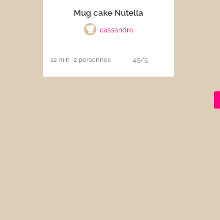
Mug cake Nutella
Les sauces
cassandre
Boissons
12 min
2 personnes
4.5/5