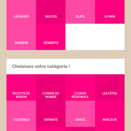
LES BASES
SAUCES
PLATS
LE PAIN
BOISSON
DESSERTS
Choisissez votre catégorie !
RECETTE DE
CUISINE DU
CUISINE
LES FÊTES
SAISON
MONDE
RÉGIONALE
COCKTAILS
ENFANTS
SANTÉ
MINCEUR