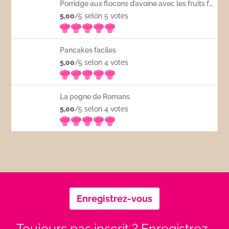
Porridge aux flocons d’avoine avec les fruits frais
5,00
/5 selon 5
votes
Pancakes faciles
5,00
/5 selon 4
votes
La pogne de Romans
5,00
/5 selon 4
votes
Enregistrez-vous
Toujours pas inscrit ? Enregistrez-