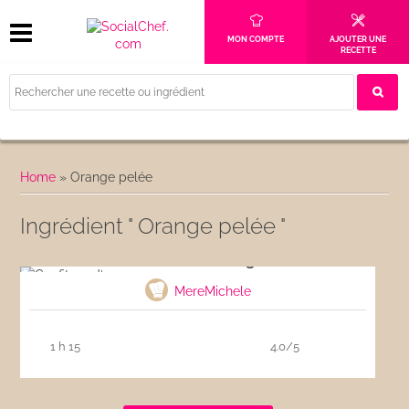
MON COMPTE
AJOUTER UNE
RECETTE
Home
»
Orange pelée
Ingrédient " Orange pelée "
Confiture d’orange
MereMichele
1 h 15
4.0/5