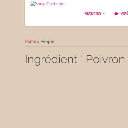
RECETTES
VID
Les bases
Cockt
Home
»
Pepper
Le Pain
Cuisi
Ingrédient " Poivron 
Apéritifs
Cuisin
Déjeuner
Enfan
Entrées
Facile
Plats
Les C
Goûter
Les F
Desserts