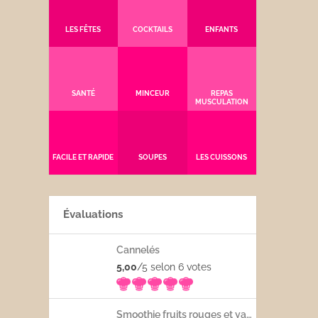
LES FÊTES
COCKTAILS
ENFANTS
SANTÉ
MINCEUR
REPAS
MUSCULATION
FACILE ET RAPIDE
SOUPES
LES CUISSONS
Évaluations
Cannelés
5,00
/5 selon 6
votes
Smoothie fruits rouges et yaourt