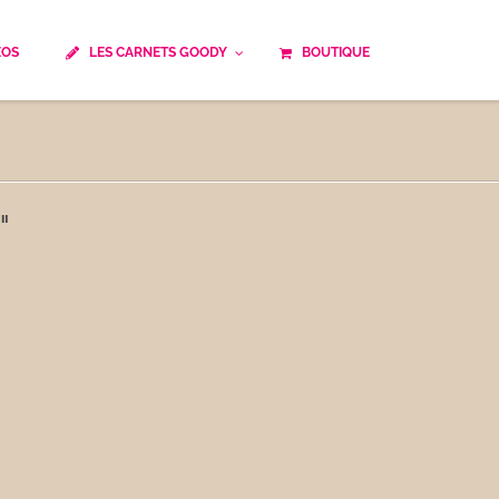
ÉOS
LES CARNETS GOODY
BOUTIQUE
ails
Temps de cuisson
Minceur
Spécialité culinaire
ne du monde
Recettes saisonnières
"
Les astuces Goody
e française traditionnelle
Repas musculation
ts
Robots multifonctions
 et rapide
Healthy
uissons
Les soupes
êtes