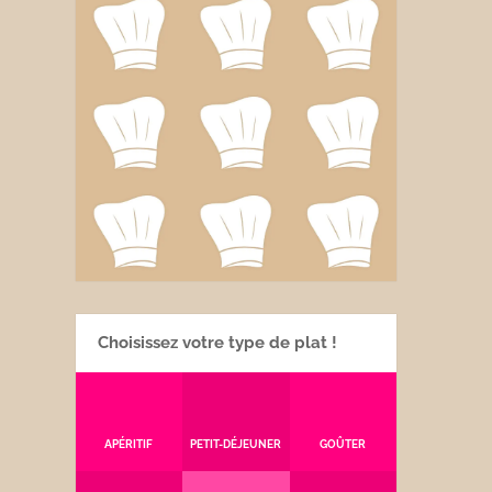
Choisissez votre type de plat !
APÉRITIF
PETIT-DÉJEUNER
GOÛTER