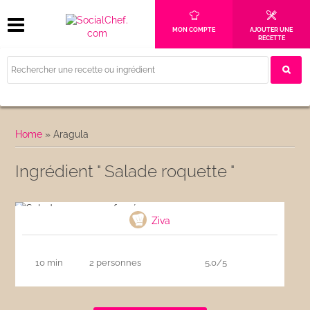
MON COMPTE
AJOUTER UNE
RECETTE
Home
»
Aragula
Ingrédient " Salade roquette "
Salade au saumon fumé
Ziva
10 min
2 personnes
5.0/5