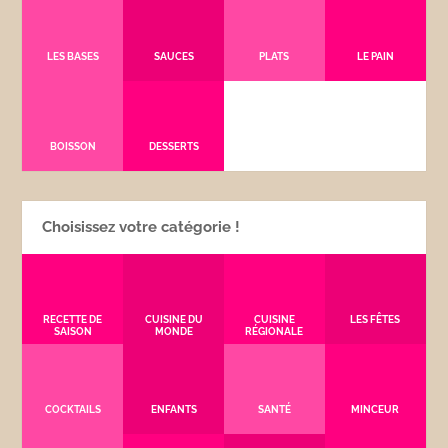
LES BASES
SAUCES
PLATS
LE PAIN
BOISSON
DESSERTS
Choisissez votre catégorie !
RECETTE DE
CUISINE DU
CUISINE
LES FÊTES
SAISON
MONDE
RÉGIONALE
COCKTAILS
ENFANTS
SANTÉ
MINCEUR