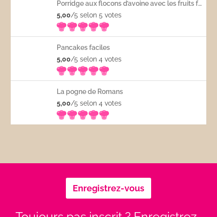
Porridge aux flocons d’avoine avec les fruits frais
5,00
/5 selon 5
votes
Pancakes faciles
5,00
/5 selon 4
votes
La pogne de Romans
5,00
/5 selon 4
votes
Enregistrez-vous
Toujours pas inscrit ? Enregistrez-