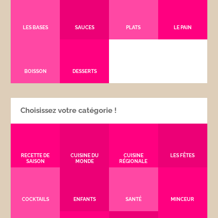
LES BASES
SAUCES
PLATS
LE PAIN
BOISSON
DESSERTS
Choisissez votre catégorie !
RECETTE DE
CUISINE DU
CUISINE
LES FÊTES
SAISON
MONDE
RÉGIONALE
COCKTAILS
ENFANTS
SANTÉ
MINCEUR