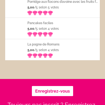
Porridge aux flocons d’avoine avec les fruits frais
5,00
/5 selon 5
votes
Pancakes faciles
5,00
/5 selon 4
votes
La pogne de Romans
5,00
/5 selon 4
votes
Enregistrez-vous
Toujours pas inscrit ? Enregistrez-