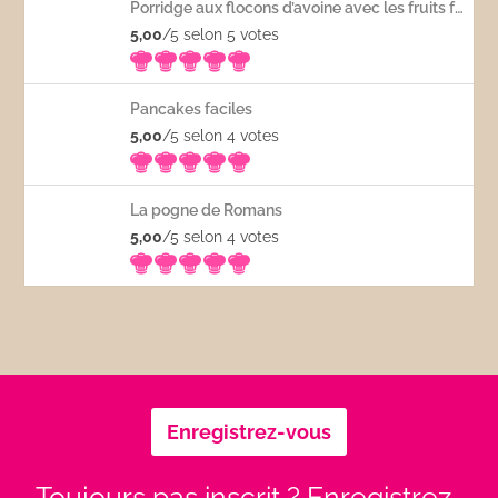
Porridge aux flocons d’avoine avec les fruits frais
5,00
/5 selon 5
votes
Pancakes faciles
5,00
/5 selon 4
votes
La pogne de Romans
5,00
/5 selon 4
votes
Enregistrez-vous
Toujours pas inscrit ? Enregistrez-