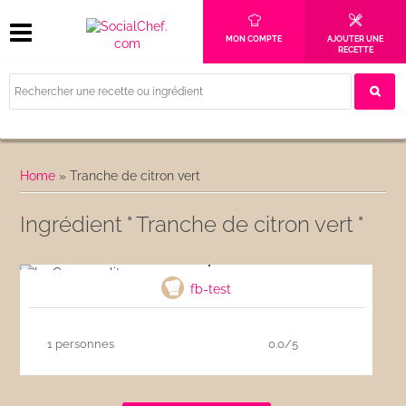
MON COMPTE
AJOUTER UNE
RECETTE
Home
»
Tranche de citron vert
Ingrédient " Tranche de citron vert "
Le Cosmopolitan
fb-test
1 personnes
0.0/5