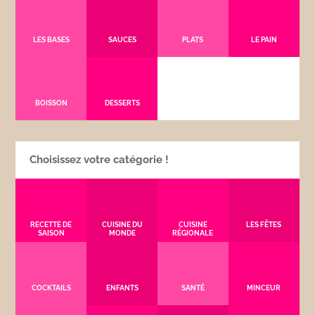
LES BASES
SAUCES
PLATS
LE PAIN
BOISSON
DESSERTS
Choisissez votre catégorie !
RECETTE DE
CUISINE DU
CUISINE
LES FÊTES
SAISON
MONDE
RÉGIONALE
COCKTAILS
ENFANTS
SANTÉ
MINCEUR