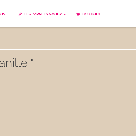
ÉOS
LES CARNETS GOODY
BOUTIQUE
ails
Temps de cuisson
Minceur
Spécialité culinaire
ne du monde
Recettes saisonnières
nille "
Les astuces Goody
e française traditionnelle
Repas musculation
ts
Robots multifonctions
 et rapide
Healthy
uissons
Les soupes
êtes