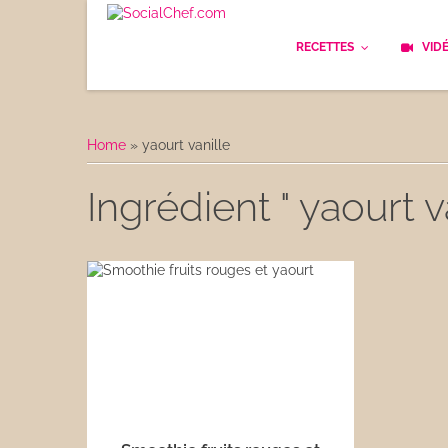
RECETTES
VID
Les bases
Cockt
Home
»
yaourt vanille
Le Pain
Cuisi
Ingrédient " yaourt va
Apéritifs
Cuisin
Déjeuner
Enfan
Entrées
Facile
Plats
Les C
Goûter
Les F
Desserts