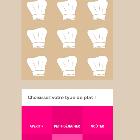
Choisissez votre type de plat !
APÉRITIF
PETIT-DÉJEUNER
GOÛTER