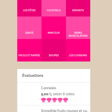
LES FÊTES
COCKTAILS
ENFANTS
SANTÉ
MINCEUR
REPAS
MUSCULATION
FACILE ET RAPIDE
SOUPES
LES CUISSONS
Évaluations
Cannelés
5,00
/5 selon 6
votes
Smoothie fruits rouges et yaourt