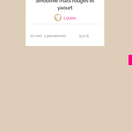
Smoothie fruits rouges et
yaourt
Les sauces
Louise
Boissons
10 min
1 personnes
5.0/5