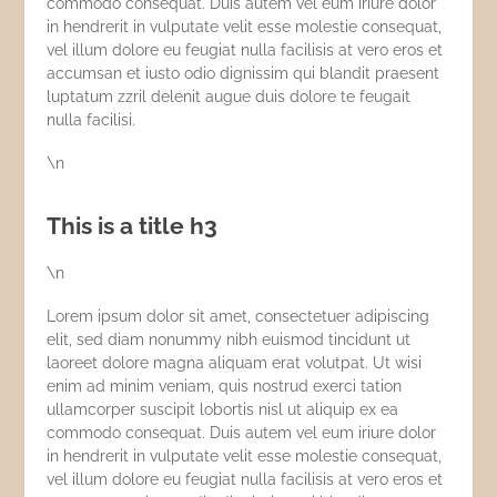
commodo consequat. Duis autem vel eum iriure dolor
in hendrerit in vulputate velit esse molestie consequat,
vel illum dolore eu feugiat nulla facilisis at vero eros et
accumsan et iusto odio dignissim qui blandit praesent
luptatum zzril delenit augue duis dolore te feugait
nulla facilisi.
\n
This is a title h3
\n
Lorem ipsum dolor sit amet, consectetuer adipiscing
elit, sed diam nonummy nibh euismod tincidunt ut
laoreet dolore magna aliquam erat volutpat. Ut wisi
enim ad minim veniam, quis nostrud exerci tation
ullamcorper suscipit lobortis nisl ut aliquip ex ea
commodo consequat. Duis autem vel eum iriure dolor
in hendrerit in vulputate velit esse molestie consequat,
vel illum dolore eu feugiat nulla facilisis at vero eros et