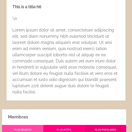
This is a title h6
\n
Lorem ipsum dolor sit amet, consectetuer adipiscing
elit, sed diam nonummy nibh euismod tincidunt ut
laoreet dolore magna aliquam erat volutpat. Ut wisi
enim ad minim veniam, quis nostrud exerci tation
ullamcorper suscipit lobortis nisl ut aliquip ex ea
commodo consequat. Duis autem vel eum iriure dolor
in hendrerit in vulputate velit esse molestie consequat,
vel illum dolore eu feugiat nulla facilisis at vero eros et
accumsan et iusto odio dignissim qui blandit praesent
luptatum zzril delenit augue duis dolore te feugait
nulla facilisi.
Membres
PLUS RÉCENTS
PLUS ACTIFS
PLUS POPULAIRES