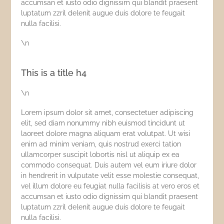
accumsan et iusto odio dignissim qui blandit praesent
luptatum zzril delenit augue duis dolore te feugait
nulla facilisi.
\n
This is a title h4
\n
Lorem ipsum dolor sit amet, consectetuer adipiscing
elit, sed diam nonummy nibh euismod tincidunt ut
laoreet dolore magna aliquam erat volutpat. Ut wisi
enim ad minim veniam, quis nostrud exerci tation
ullamcorper suscipit lobortis nisl ut aliquip ex ea
commodo consequat. Duis autem vel eum iriure dolor
in hendrerit in vulputate velit esse molestie consequat,
vel illum dolore eu feugiat nulla facilisis at vero eros et
accumsan et iusto odio dignissim qui blandit praesent
luptatum zzril delenit augue duis dolore te feugait
nulla facilisi.