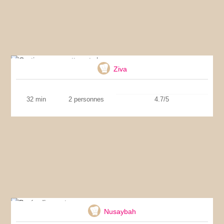
Gratin aux crevettes et chou
Ziva
32 min
2 personnes
4.7/5
Purée d’avocat
Nusaybah