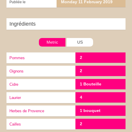
Monday 11 February 2019
Publiée le
Ingrédients
Metric
US
2
Pommes
2
Oignons
1 Bouteille
cidre
4
laurier
1 bouquet
herbes de Provence
2
cailles