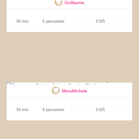
Guillaume
50 min
5 personnes
0.0/5
Galette des Rois feuilletée – Cooking Chef
MereMichele
55 min
8 personnes
0.0/5