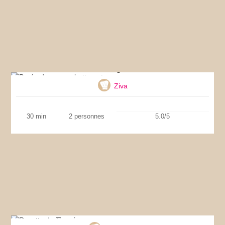
Purée de courge butternut
Ziva
30 min
2 personnes
5.0/5
Recette de Tiramisu