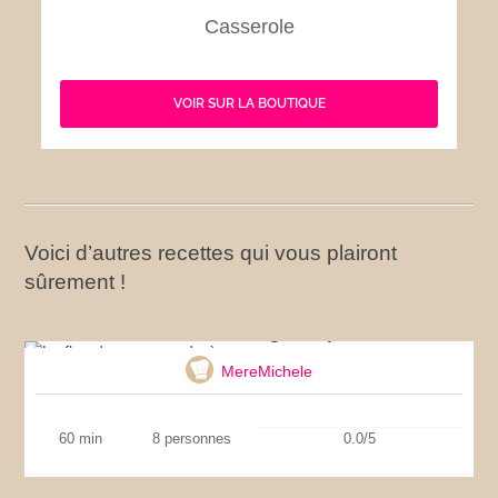
Casserole
VOIR SUR LA BOUTIQUE
Voici d’autres recettes qui vous plairont
sûrement !
Le flan de mon grand-père
MereMichele
60 min
8 personnes
0.0/5