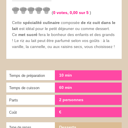
(
0
votes,
0,00
sur 5
)
Cette
spécialité culinaire
composée
de riz cuit dans le
lait
est idéal pour le petit déjeuner ou comme dessert.
Ce
met sucré
fera le bonheur des enfants et des grands
! Le riz au lait peut être parfumé selon vos goûts : à la
vanille, la cannelle, ou aux raisins secs, vous choisissez !
10 min
Temps de préparation
60 min
Temps de cuisson
2 personnes
Parts
€
Coût
Desserts
Type de repas