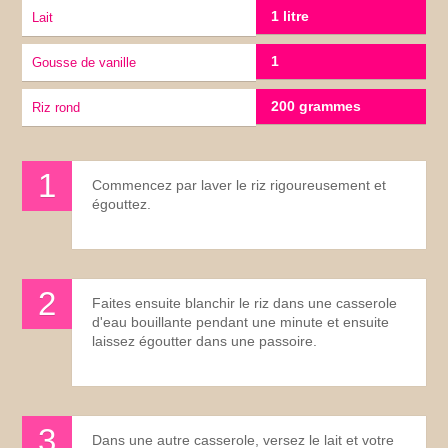
1 litre
lait
1
gousse de vanille
200 grammes
riz rond
Commencez par laver le riz rigoureusement et
égouttez.
Faites ensuite blanchir le riz dans une casserole
d'eau bouillante pendant une minute et ensuite
laissez égoutter dans une passoire.
Dans une autre casserole, versez le lait et votre