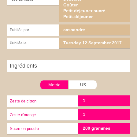
Goûter
Petit déjeuner sucré
Petit-déjeuner
cassandre
Publiée par
Tuesday 12 September 2017
Publiée le
Ingrédients
Metric
US
1
zeste de citron
1
zeste d'orange
200 grammes
sucre en poudre