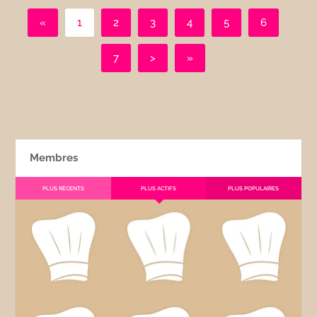
«
1
2
3
4
5
6
7
>
»
Membres
PLUS RÉCENTS
PLUS ACTIFS
PLUS POPULAIRES