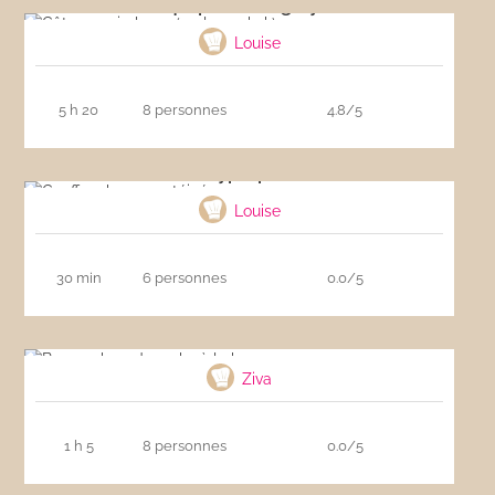
Gâteau qui pleure ( aglayan kek)
Louise
5 h 20
8 personnes
4.8/5
Gauffres hyperprotéinées
Louise
30 min
6 personnes
0.0/5
Banana bread – cake à la banane
Ziva
1 h 5
8 personnes
0.0/5
Cake marbré banane chocolat et pepites de