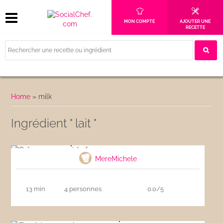
MON COMPTE
AJOUTER UNE
RECETTE
Home
»
milk
Ingrédient " lait "
Crêpes comme à la ferme
MereMichele
13 min
4 personnes
0.0/5
Flamiche aux poireaux