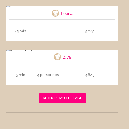
chocolat
Louise
45 min
5.0/5
Milkshake fraise
Ziva
5 min
4 personnes
4.8/5
RETOUR HAUT DE PAGE