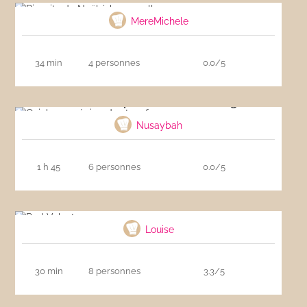
MereMichele
34 min
4 personnes
0.0/5
Quiche aux épinards et au fromage
Nusaybah
1 h 45
6 personnes
0.0/5
Red Velvet
Louise
30 min
8 personnes
3.3/5