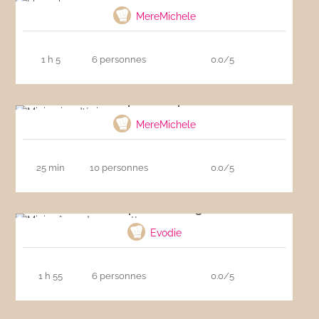
MereMichele
1 h 5
6 personnes
0.0/5
Mini pains d’épices
MereMichele
25 min
10 personnes
0.0/5
Mini crêpes de courgette
Evodie
1 h 55
6 personnes
0.0/5
Biscuits de Noël à la cannelle