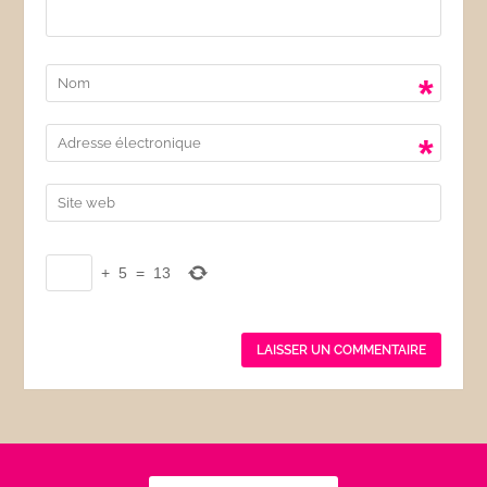
*
*
+
5
=
13