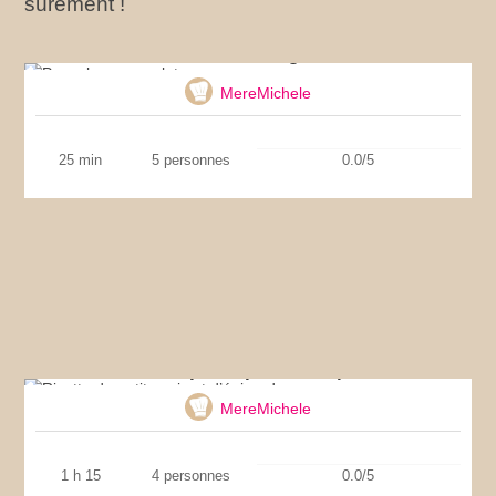
sûrement !
Pancakes sans gluten
MereMichele
25 min
5 personnes
0.0/5
Risotto de petits pois et d’épinards
MereMichele
1 h 15
4 personnes
0.0/5