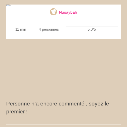
Purée d’avocat
Nusaybah
11 min
4 personnes
5.0/5
Personne n'a encore commenté , soyez le
premier !