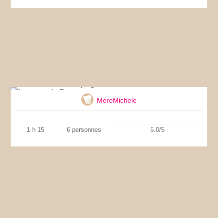
La pogne de Romans
MereMichele
1 h 15
6 personnes
5.0/5