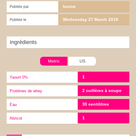
louise
Publiée par
Wednesday 27 March 2019
Publiée le
Ingrédients
Metric
US
1
yaourt 0%
2 cuillères à soupe
Protéines de whey
30 centilitres
eau
1
Abricot