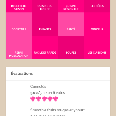
RECETTE DE
CUISINE DU
CUISINE
LES FÊTES
SAISON
MONDE
RÉGIONALE
COCKTAILS
ENFANTS
SANTÉ
MINCEUR
REPAS
FACILE ET RAPIDE
SOUPES
LES CUISSONS
MUSCULATION
Évaluations
Cannelés
5,00
/5 selon 6
votes
Smoothie fruits rouges et yaourt