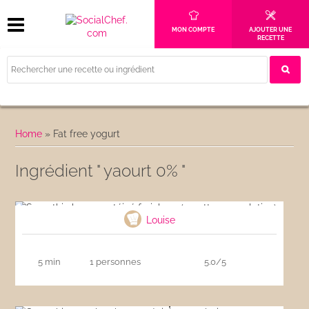
MON COMPTE
AJOUTER UNE
RECETTE
Home
»
Fat free yogurt
Ingrédient " yaourt 0% "
Smoothie hyperprotéiné fraicheur (recette
musculation)
Louise
5 min
1 personnes
5.0/5
Smoothie menthe choco spécial musculation