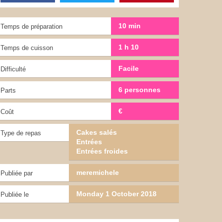
10 min
Temps de préparation
1 h 10
Temps de cuisson
Facile
Difficulté
6 personnes
Parts
€
Coût
Cakes salés
Type de repas
Entrées
Entrées froides
meremichele
Publiée par
Monday 1 October 2018
Publiée le