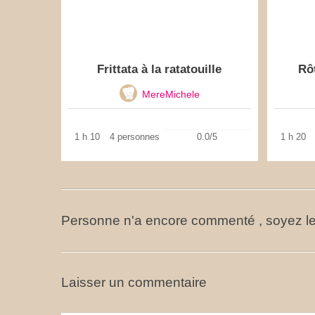
Frittata à la ratatouille
Rô
MereMichele
1 h 10
4 personnes
0.0/5
1 h 20
Personne n'a encore commenté , soyez le
Laisser un commentaire