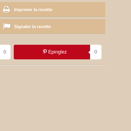
Imprimer la recette
Signaler la recette
Epinglez
0
0