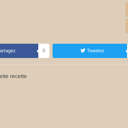
artagez
Tweetez
0
tte recette