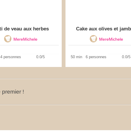
ti de veau aux herbes
Cake aux olives et jam
MereMichele
MereMichele
4 personnes
0.0/5
50 min
6 personnes
0.0/5
 premier !