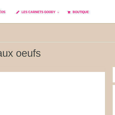
ÉOS
LES CARNETS GOODY
BOUTIQUE
ils
Temps de cuisson
Minceur
Spécialité culinaire
e du monde
Recettes saisonnières
aux oeufs
Les astuces Goody
 française traditionnelle
Repas musculation
s
Robots multifonctions
et rapide
Healthy
issons
Les soupes
tes