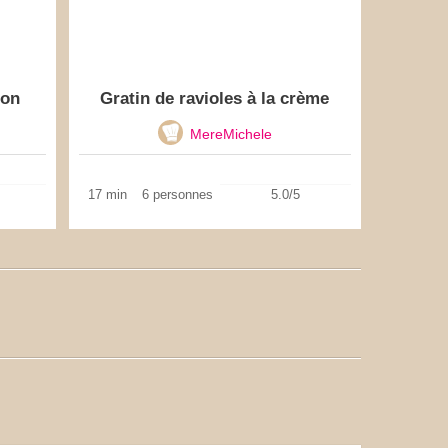
bon
Gratin de ravioles à la crème
MereMichele
17 min
6 personnes
5.0/5