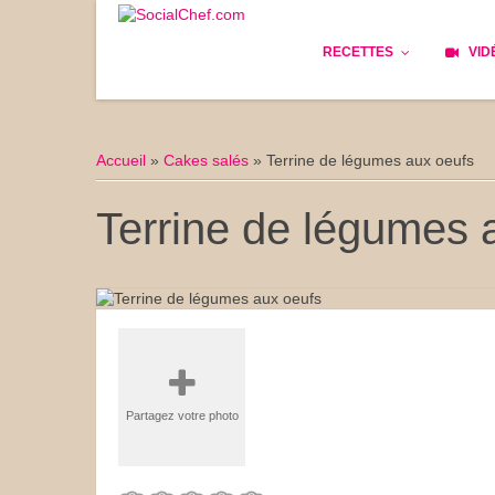
RECETTES
VID
Les bases
Cockta
Accueil
»
Cakes salés
»
Terrine de légumes aux oeufs
Le Pain
Cuisin
Terrine de légumes 
Apéritifs
Cuisine
Déjeuner
Enfant
Entrées
Facile 
Plats
Les Cu
Partagez votre photo
Goûter
Les Fê
Desserts