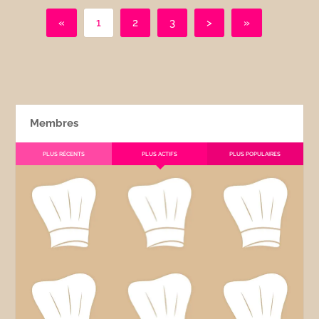
«
1
2
3
>
»
Membres
PLUS RÉCENTS
PLUS ACTIFS
PLUS POPULAIRES