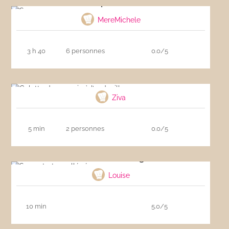
Soupe corse
MereMichele
3 h 40
6 personnes
0.0/5
Galette de sarrasin à l’andouille
Ziva
5 min
2 personnes
0.0/5
Sauce tartare allégée
Louise
10 min
5.0/5