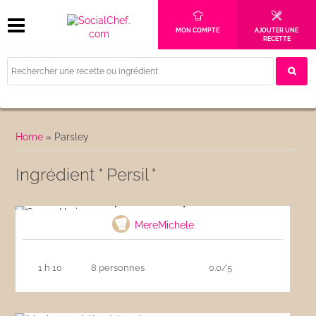
MON COMPTE
AJOUTER UNE
RECETTE
Home
»
Parsley
Ingrédient " Persil "
Soupe Harira express
MereMichele
1 h 10
8 personnes
0.0/5
Moules marinière à la crème