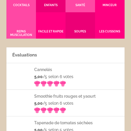
COCKTAILS
ENFANTS
SANTÉ
MINCEUR
REPAS
FACILE ET RAPIDE
SOUPES
LES CUISSONS
MUSCULATION
Évaluations
Cannelés
5,00
/5 selon 6
votes
Smoothie fruits rouges et yaourt
5,00
/5 selon 6
votes
Tapenade de tomates séchées
5,00
/5 selon 5
votes