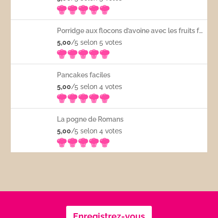
Porridge aux flocons d’avoine avec les fruits frais
5,00
/5 selon 5
votes
Pancakes faciles
5,00
/5 selon 4
votes
La pogne de Romans
5,00
/5 selon 4
votes
Enregistrez-vous