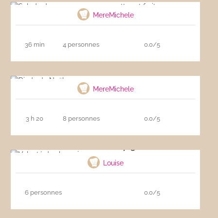
MereMichele
36 min
4 personnes
0.0/5
Dinde de Noël
MereMichele
3 h 20
8 personnes
0.0/5
Velouté de champignons
Louise
6 personnes
0.0/5