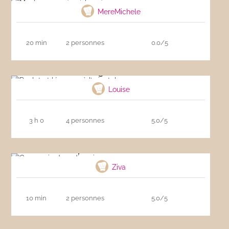
MereMichele
20 min
2 personnes
0.0/5
Poulet et légumes à l’oriental
Louise
3 h 0
4 personnes
5.0/5
Carpaccio de radis noir
Ziva
10 min
2 personnes
5.0/5
Salade de couscous aux courgettes et fruits
secs