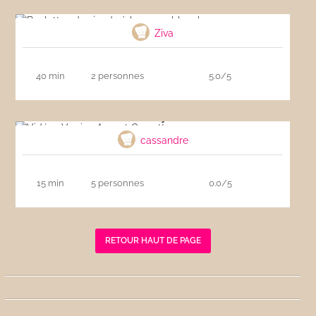
Boulettes de viande à la sauce blanche
Ziva
40 min
2 personnes
5.0/5
Vidéo : Verrine Avocat Crevette, nage coco
curry
cassandre
15 min
5 personnes
0.0/5
RETOUR HAUT DE PAGE