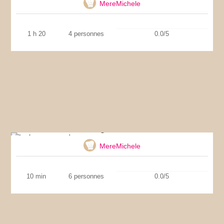
MereMichele
1 h 20
4 personnes
0.0/5
La bagna caouda
MereMichele
10 min
6 personnes
0.0/5