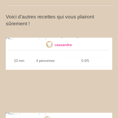
Voici d’autres recettes qui vous plairont
sûrement !
Houmous super simple
cassandre
10 min
4 personnes
0.0/5
Rôti de veau aux herbes