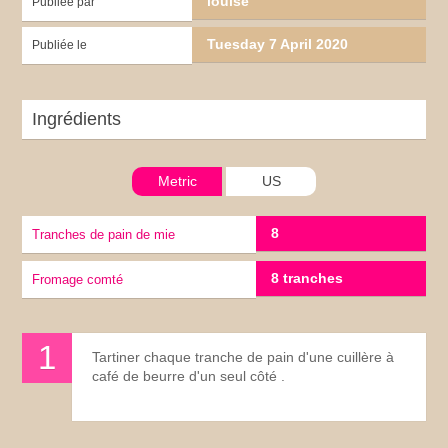
louise
Publiée par
Tuesday 7 April 2020
Publiée le
Ingrédients
Metric
US
8
tranches de pain de mie
8 tranches
Fromage comté
Tartiner chaque tranche de pain d'une cuillère à
café de beurre d'un seul côté .