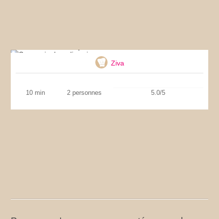
Carpaccio de radis noir
Ziva
10 min
2 personnes
5.0/5