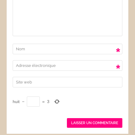
*
*
huit
−
=
3