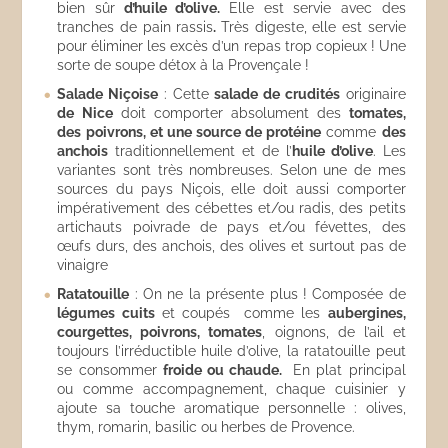
bien sûr
d’huile d’olive.
Elle est servie avec des
tranches de pain rassis
.
Très digeste, elle est servie
pour éliminer les excès d’un repas trop copieux ! Une
sorte de soupe détox à la Provençale !
Salade Niçoise
: Cette
salade de crudités
originaire
de Nice
doit comporter absolument des
tomates,
des poivrons, et une source de protéine
comme
des
anchois
traditionnellement et de l’
huile d’olive
. Les
variantes sont très nombreuses. Selon une de mes
sources du pays Niçois, elle doit aussi comporter
impérativement des cébettes et/ou radis, des petits
artichauts poivrade de pays et/ou févettes, des
œufs durs, des anchois, des olives et surtout pas de
vinaigre
Ratatouille
: On ne la présente plus ! Composée de
légumes cuits
et coupés comme les
aubergines,
courgettes, poivrons, tomates
, oignons, de l’ail et
toujours l’irréductible huile d’olive, la ratatouille peut
se consommer
froide ou chaude.
En plat principal
ou comme accompagnement, chaque cuisinier y
ajoute sa touche aromatique personnelle : olives,
thym, romarin, basilic ou herbes de Provence.