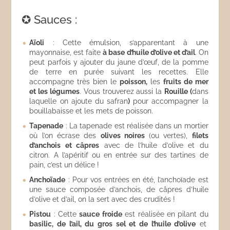
✪ Sauces :
Aïoli
: Cette émulsion, s’apparentant à une
mayonnaise, est faite
à base d’huile d’olive et d’ail
. On
peut parfois y ajouter du jaune d’œuf, de la pomme
de terre en purée suivant les recettes. Elle
accompagne très bien le
poisson,
les
fruits de mer
et les légumes
. Vous trouverez aussi la
Rouille (
dans
laquelle on ajoute du safran
)
pour accompagner la
bouillabaisse et les mets de poisson.
Tapenade
: La tapenade est réalisée dans un mortier
où l’on écrase des
olives noires
(ou vertes),
filets
d’anchois et câpres
avec de l’huile d’olive et du
citron. A l’apéritif ou en entrée sur des tartines de
pain, c’est un délice !
Anchoïade
: Pour vos entrées en été, l’anchoïade est
une sauce composée d’anchois, de câpres d’huile
d’olive et d’ail, on la sert avec des crudités !
Pistou
: Cette
sauce froide
est réalisée en pilant du
basilic, de l’ail, du gros sel et de l’huile d’olive
et