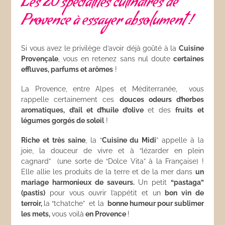
Les 20 spécialités culinaires de
Provence à essayer absolument !
Si vous avez le privilège d’avoir déjà goûté à la
Cuisine
Provençale
, vous en retenez sans nul doute
certaines
effluves, parfums et arômes
!
La Provence, entre Alpes et Méditerranée, vous
rappelle certainement ces
douces odeurs d’herbes
aromatiques, d’ail et d’huile d’olive
et des
fruits et
légumes gorgés de soleil
!
Riche et très saine
, la “
Cuisine du Midi
” appelle à la
joie, la douceur de vivre et à “lézarder en plein
cagnard” (une sorte de “Dolce Vita” à la Française) !
Elle allie les produits de la terre et de la mer dans
un
mariage harmonieux de saveurs.
Un petit
“pastaga”
(pastis)
pour vous ouvrir l’appétit et un
bon vin de
terroir,
la “tchatche” et la
bonne humeur pour sublimer
les mets,
vous voilà
en Provence
!