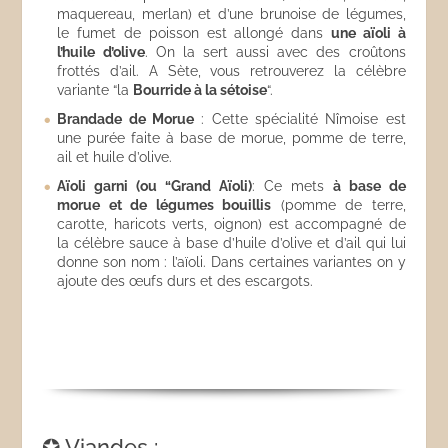
maquereau, merlan) et d’une brunoise de légumes,
le fumet de poisson est allongé dans
une aïoli à
l’huile d’olive
. On la sert aussi avec des croûtons
frottés d’ail. A Sète, vous retrouverez la célèbre
variante “la
Bourride à la sétoise
“.
Brandade de Morue
: Cette spécialité Nîmoise est
une purée faite à base de morue, pomme de terre,
ail et huile d’olive.
Aïoli garni (ou “Grand Aïoli)
: Ce mets
à base de
morue et de légumes bouillis
(pomme de terre,
carotte, haricots verts, oignon) est accompagné de
la célèbre sauce à base d’huile d’olive et d’ail qui lui
donne son nom : l’aïoli. Dans certaines variantes on y
ajoute des œufs durs et des escargots.
✪ Viandes :