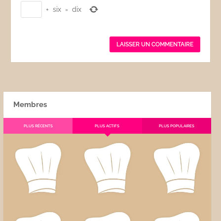
+
six
=
dix
Membres
PLUS RÉCENTS
PLUS ACTIFS
PLUS POPULAIRES