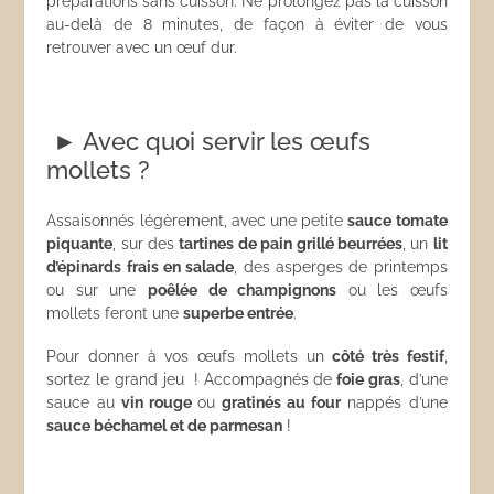
préparations sans cuisson. Ne prolongez pas la cuisson
au-delà de 8 minutes, de façon à éviter de vous
retrouver avec un œuf dur.
► Avec quoi servir les œufs
mollets ?
Assaisonnés légèrement, avec une petite
sauce tomate
piquante
, sur des
tartines de pain grillé beurrées
, un
lit
d’épinards frais en salade
, des asperges de printemps
ou sur une
poêlée de champignons
ou les œufs
mollets feront une
superbe entrée
.
Pour donner à vos œufs mollets un
côté très festif
,
sortez le grand jeu ! Accompagnés de
foie gras
, d’une
sauce au
vin rouge
ou
gratinés au four
nappés d’une
sauce béchamel et de parmesan
!