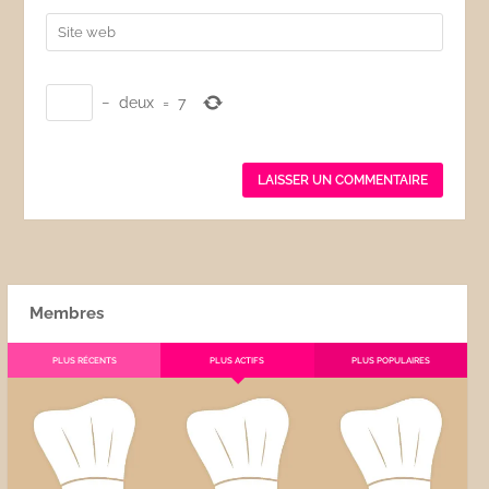
−
deux
=
7
Membres
PLUS RÉCENTS
PLUS ACTIFS
PLUS POPULAIRES