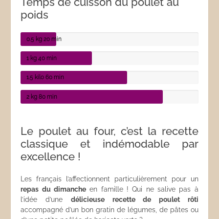
Temps de cuisson du poulet au
poids
0.5 kg
20 min
1 kg
40 min
1.5 kilo
60 min
2 kg
80 min
Le poulet au four, c’est la recette
classique et indémodable par
excellence !
Les français l’affectionnent particulièrement pour un
repas du dimanche
en famille ! Qui ne salive pas à
l’idée d’une
délicieuse recette de poulet rôti
accompagné d’un bon gratin de légumes, de pâtes ou