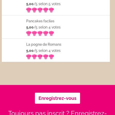
5,00
/5 selon 5
votes
Pancakes faciles
5,00
/5 selon 4
votes
La pogne de Romans
5,00
/5 selon 4
votes
Enregistrez-vous
Toujours pas inscrit ? Enregistrez-