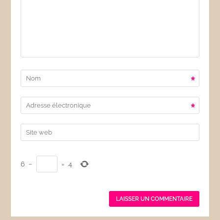
*
*
6
−
=
4