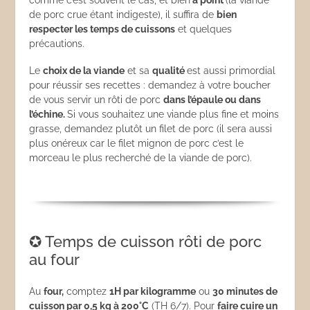
comme c’est souvent le cas, et bien
à point
(la viande
de porc crue étant indigeste), il suffira de
bien
respecter les temps de cuissons
et quelques
précautions.
Le
choix de la viande
et sa
qualité
est aussi primordial
pour réussir ses recettes : demandez à votre boucher
de vous servir un rôti de porc
dans l’épaule ou dans
l’échine.
Si vous souhaitez une viande plus fine et moins
grasse, demandez plutôt un filet de porc (il sera aussi
plus onéreux car le filet mignon de porc c’est le
morceau le plus recherché de la viande de porc).
✪ Temps de cuisson rôti de porc
au four
Au
four,
comptez
1H par kilogramme
ou
30 minutes de
cuisson par 0,5 kg à 200°C
(TH 6/7). Pour
faire cuire un