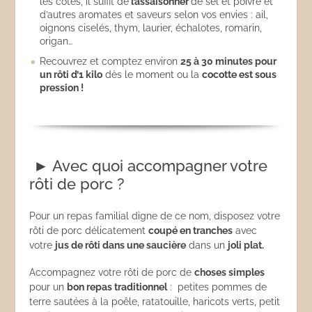
les côtés, il suffit de
l’assaisonner
de sel et poivre et
d’autres aromates et saveurs selon vos envies : ail,
oignons ciselés, thym, laurier, échalotes, romarin,
origan…
Recouvrez et comptez environ
25 à 30 minutes pour
un rôti d’1 kilo
dès le moment ou la
cocotte est sous
pression !
► Avec quoi accompagner votre
rôti de porc ?
Pour un repas familial digne de ce nom, disposez votre
rôti de porc délicatement
coupé en tranches
avec
votre
jus de rôti dans une saucière
dans un
joli plat.
Accompagnez votre rôti de porc de
choses simples
pour un
bon repas traditionnel
: petites pommes de
terre sautées à la poêle, ratatouille, haricots verts, petit