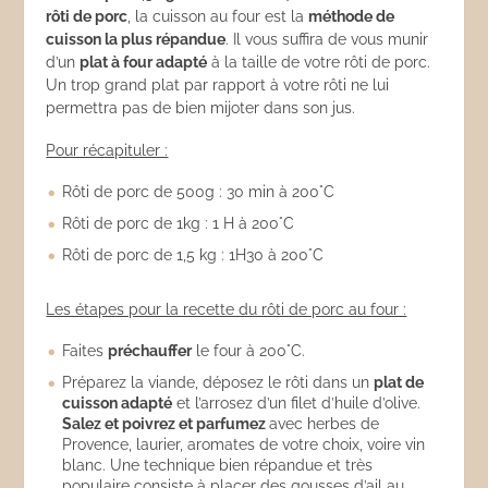
rôti de porc
, la cuisson au four est la
méthode de
cuisson la plus répandue
. Il vous suffira de vous munir
d’un
plat à four adapté
à la taille de votre rôti de porc.
Un trop grand plat par rapport à votre rôti ne lui
permettra pas de bien mijoter dans son jus.
Pour récapituler :
Rôti de porc de 500g : 30 min à 200°C
Rôti de porc de 1kg : 1 H à 200°C
Rôti de porc de 1,5 kg : 1H30 à 200°C
Les étapes pour la recette du rôti de porc au four :
Faites
préchauffer
le four à 200°C.
Préparez la viande, déposez le rôti dans un
plat de
cuisson adapté
et l’arrosez d’un filet d’huile d’olive.
Salez et poivrez et parfumez
avec herbes de
Provence, laurier, aromates de votre choix, voire vin
blanc. Une technique bien répandue et très
populaire consiste à placer des gousses d’ail au