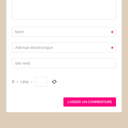
*
*
8
+
cinq
=