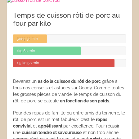
Temps de cuisson rôti de porc au
four par kilo
500g
30 min
1kg
60 min
1,5 kg
90 min
Devenez un
as de la cuisson du rôti de porc
grâce à
tous nos conseils et astuces sur Goody. Comme toutes
les grosses pièces de viande, le temps de cuisson du
rôti de porc se calcule
en fonction de son poids
.
Pour des repas de famille ou entre amis du tonnerre, le
rôti de porc est un met fabuleux, c’est le
repas
convivial
et
appétissant
par excellence. Pour réussir
une
cuisson tendre et savoureuse
et non trop sèche