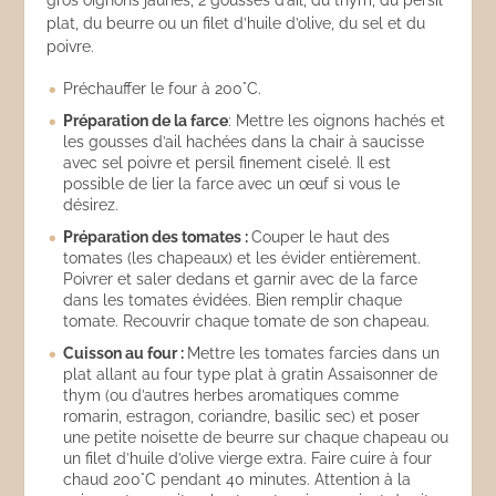
gros oignons jaunes, 2 gousses d’ail, du thym, du persil
plat, du beurre ou un filet d’huile d’olive, du sel et du
poivre.
Préchauffer le four à 200°C.
Préparation de la farce
: Mettre les oignons hachés et
les gousses d’ail hachées dans la chair à saucisse
avec sel poivre et persil finement ciselé. Il est
possible de lier la farce avec un œuf si vous le
désirez.
Préparation des tomates :
Couper le haut des
tomates (les chapeaux) et les évider entièrement.
Poivrer et saler dedans et garnir avec de la farce
dans les tomates évidées. Bien remplir chaque
tomate. Recouvrir chaque tomate de son chapeau.
Cuisson au four :
Mettre les tomates farcies dans un
plat allant au four type plat à gratin Assaisonner de
thym (ou d’autres herbes aromatiques comme
romarin, estragon, coriandre, basilic sec) et poser
une petite noisette de beurre sur chaque chapeau ou
un filet d’huile d’olive vierge extra. Faire cuire à four
chaud 200°C pendant 40 minutes. Attention à la