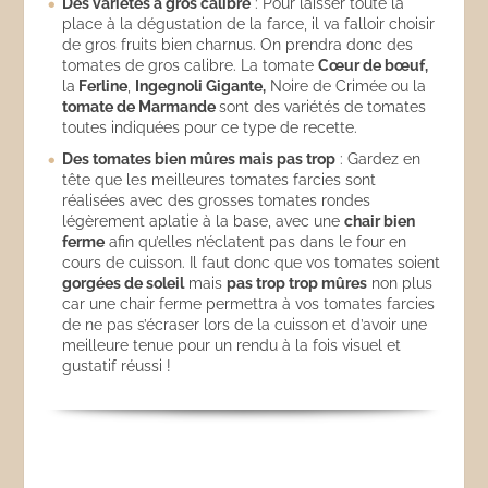
Des variétés à gros calibre
: Pour laisser toute la
place à la dégustation de la farce, il va falloir choisir
de gros fruits bien charnus. On prendra donc des
tomates de gros calibre. La tomate
Cœur de bœuf,
la
Ferline
,
Ingegnoli Gigante,
Noire de Crimée ou la
tomate de Marmande
sont des variétés de tomates
toutes indiquées pour ce type de recette.
Des tomates bien mûres mais pas trop
: Gardez en
tête que les meilleures tomates farcies sont
réalisées avec des grosses tomates rondes
légèrement aplatie à la base, avec une
chair bien
ferme
afin qu’elles n’éclatent pas dans le four en
cours de cuisson. Il faut donc que vos tomates soient
gorgées de soleil
mais
pas trop trop mûres
non plus
car une chair ferme permettra à vos tomates farcies
de ne pas s’écraser lors de la cuisson et d’avoir une
meilleure tenue pour un rendu à la fois visuel et
gustatif réussi !