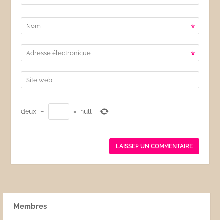
*
*
deux
−
=
null
Membres