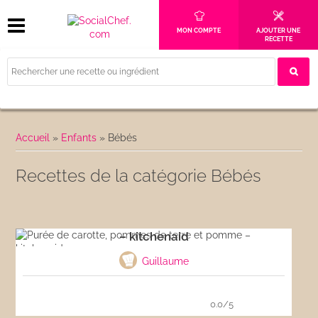
MON COMPTE
AJOUTER UNE
RECETTE
Accueil
»
Enfants
»
Bébés
Recettes de la catégorie Bébés
Purée de carotte, pommes de terre et pomme
– kitchenaid
Guillaume
0.0/5