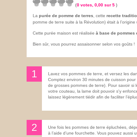
(
0
votes,
0,00
sur 5
)
Les sauces
La
purée de pomme de terres
, cette
recette traditi
pomme de terre suite à la Révolution) était à l’origin
Boissons
Cette purée maison est réalisée
à base de pommes d
Bien sûr, vous pourrez assaisonner selon vos goûts !
Lavez vos pommes de terre, et versez les dan
Comptez environ 30 minutes de cuisson pour de
de grosses pommes de terre). Pour savoir si l
votre couteau, la lame doit pouvoir s'y enfonc
laissez légèrement tiédir afin de faciliter l’épl
Une fois les pommes de terre épluchées, dépo
à l’aide d’une fourchette. Vous pouvez aussi u