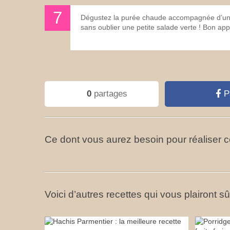
Dégustez la purée chaude accompagnée d’une 
sans oublier une petite salade verte ! Bon appé
0
partages
P
Ce dont vous aurez besoin pour réaliser ce
Voici d’autres recettes qui vous plairont s