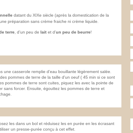
onnelle
datant du XIXe siècle (après la domestication de la
e une préparation sans crème fraiche ni crème liquide.
e terre
, d’un peu de
lait
et d’
un peu de beurre
!
s une casserole remplie d’eau bouillante légèrement salée.
s pommes de terre de la taille d'un oeuf ( 45 min si ce sont
es pommes de terre sont cuites, piquez les avec la pointe de
er sans forcer. Ensuite, égouttez les pommes de terre et
uchage.
sez les dans un bol et réduisez les en purée en les écrasant
tiliser un presse-purée conçu à cet effet.