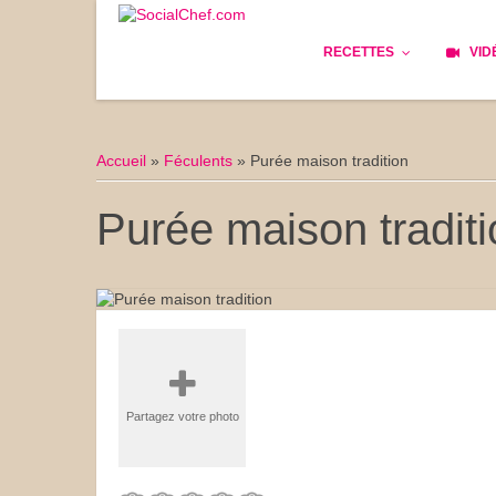
RECETTES
VID
Les bases
Cockta
Accueil
»
Féculents
»
Purée maison tradition
Le Pain
Cuisin
Purée maison traditi
Apéritifs
Cuisine
Déjeuner
Enfant
Entrées
Facile 
Plats
Les Cu
Partagez votre photo
Goûter
Les Fê
Desserts