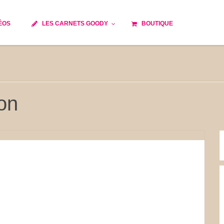
ÉOS
LES CARNETS GOODY
BOUTIQUE
ils
Temps de cuisson
Minceur
Spécialité culinaire
e du monde
Recettes saisonnières
on
Les astuces Goody
 française traditionnelle
Repas musculation
s
Robots multifonctions
et rapide
Healthy
issons
Les soupes
tes