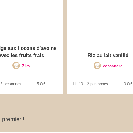
dge aux flocons d’avoine
avec les fruits frais
Riz au lait vanillé
Ziva
cassandre
2 personnes
5.0/5
1 h 10
2 personnes
0.0/5
 premier !