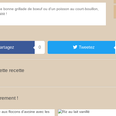
bonne grillade de boeuf ou d'un poisson au court-bouillon,
tit !
artagez
Tweetez
0
tte recette
ûrement !