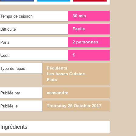
30 min
Temps de cuisson
Facile
Difficulté
2 personnes
Parts
€
Coût
Féculents
Type de repas
Les bases Cuisine
Plats
cassandre
Publiée par
Thursday 26 October 2017
Publiée le
Ingrédients