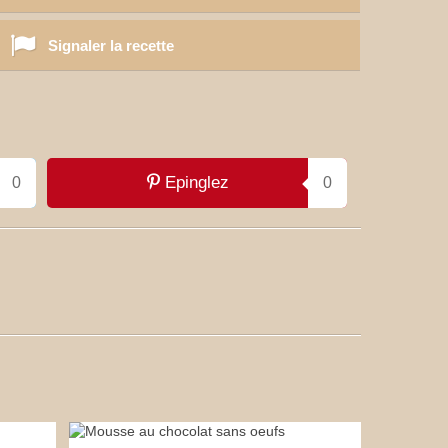
Signaler la recette
Epinglez
0
0