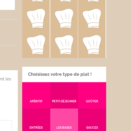
Choisissez votre type de plat !
nt les
APÉRITIF
PETIT-DÉJEUNER
GOÛTER
ENTRÉES
LES BASES
SAUCES