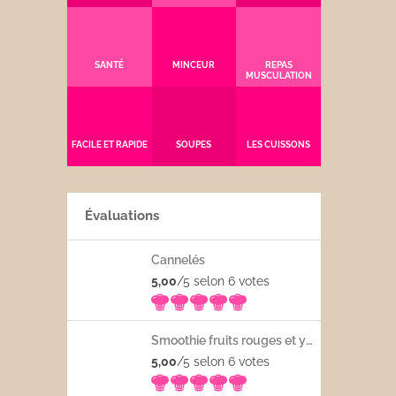
SANTÉ
MINCEUR
REPAS
MUSCULATION
FACILE ET RAPIDE
SOUPES
LES CUISSONS
Évaluations
Cannelés
5,00
/5 selon 6
votes
Smoothie fruits rouges et yaourt
5,00
/5 selon 6
votes