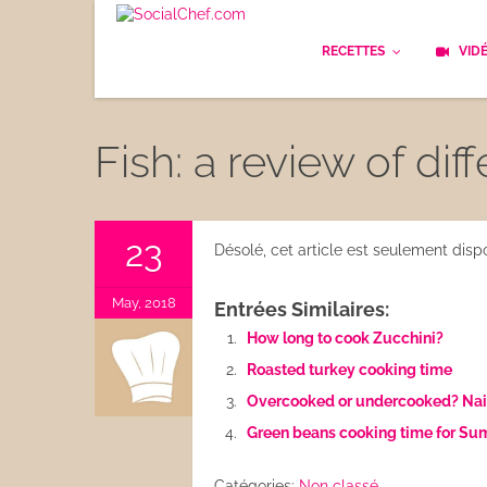
RECETTES
VID
Les bases
Cockt
Fish: a review of di
Le Pain
Cuisi
Apéritifs
Cuisin
23
Désolé, cet article est seulement dis
Déjeuner
Enfan
May, 2018
Entrées Similaires:
Entrées
How long to cook Zucchini?
Facile
Roasted turkey cooking time
Plats
Les C
Overcooked or undercooked? Nail
Goûter
Green beans cooking time for S
Les F
Desserts
Catégories:
Non classé