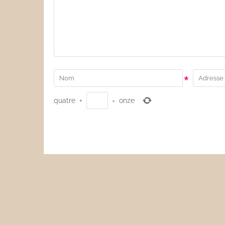
*
quatre
+
=
onze